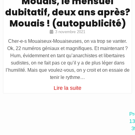
Mouais, le mensuel
dubitatif, deux ans après?
Mouais ! (autopublicité)
3 novembre 2021
Cher-e-s Mouaiseux-Mouaiseuses, on va trop se vanter.
Ok, 22 numéros géniaux et magnifiques. Et maintenant ?
Hum, évidemment en tant qu’anarchistes et libertaires
sudistes, on ne fait pas ce qu’il y a de plus léger dans
l’humilité. Mais que voulez-vous, on y croit et on essaie de
tenir le rythme…
Lire la suite
Pr
1
3
…
3