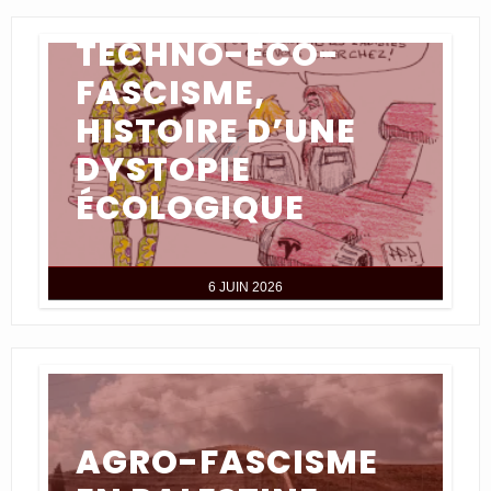
TECHNO-ÉCO-
FASCISME,
HISTOIRE D’UNE
DYSTOPIE
ÉCOLOGIQUE
6 JUIN 2026
AGRO-FASCISME