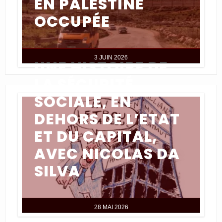
EN PALESTINE
OCCUPÉE
3 JUIN 2026
UNE HISTOIRE DE
LA SÉCURITÉ
SOCIALE, EN
DEHORS DE L’ETAT
ET DU CAPITAL,
AVEC NICOLAS DA
SILVA
28 MAI 2026