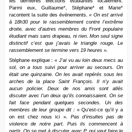
les dernières élections étudiantes localement.
Parmi eux, Guillaume*, Stéphane* et Marie*
racontent la suite des événements.
« On est arrivé
à 18h30 pour le rassemblement contre l’extrême
droite, avec d’autres membres du Front populaire
étudiant mais sans drapeau, ni rien. Mon seul signe
distinctif c’est que j’avais le triangle rouge. Le
rassemblement se termine vers 19 heures ».
Stéphane explique :
« J’ai vu au loin deux mecs au
sol, on a tous suivi pour arriver au secours. On
était une quinzaine. On les avait repérés sous les
arches de la place Saint François. Il n’y avait
aucun policier. Deux de nos amis sont allés
discuter avec l’un deux qu’ils connaissaient. On se
fait face pendant quelques secondes. Un des
membres de leur groupe dit :
« Qu’est-ce qu’il y a
on est chez nous ici ».
Pas d’insultes pas de
violence de notre part. Puis ils commencent à
partir. On se met à discuter avec P. qui veut faire le