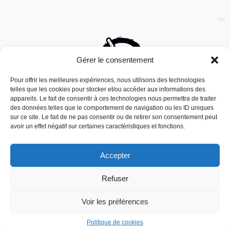
Gérer le consentement
Pour offrir les meilleures expériences, nous utilisons des technologies
telles que les cookies pour stocker et/ou accéder aux informations des
appareils. Le fait de consentir à ces technologies nous permettra de traiter
des données telles que le comportement de navigation ou les ID uniques
sur ce site. Le fait de ne pas consentir ou de retirer son consentement peut
avoir un effet négatif sur certaines caractéristiques et fonctions.
Accepter
Nous utilisons des cookies pour vous offrir la meilleure
Refuser
expérience sur notre site.
Mouais, le mensuel dubitatif…quoique est
You can find out more about which cookies we are using or
édité par l’Association ARMA, Association
switch them off in
settings
.
Voir les préférences
Pour la Reconnaissance des Médias
Alternatifs – contact[at]mouais.org
Accepter
Politique de cookies