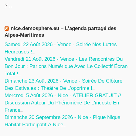
? …
nice.demosphere.eu – L'agenda partagé des
Alpes-Maritimes
Samedi 22 Août 2026 - Vence - Soirée Nos Luttes
Heureuses !
5 Août 2026
Vendredi 21 Août 2026 - Vence - Les Rencontres Du
Bon Jour : Parlons Numérique Avec Le Collectif Écran
Total !
5 Août 2026
Dimanche 23 Août 2026 - Vence - Soirée De Clôture
Des Estivales : Théâtre De L'opprimé !
5 Août 2026
Mercredi 5 Août 2026 - Nice - ATELIER GRATUIT //
Discussion Autour Du Phénomène De L'inceste En
France
30 Juillet 2026
Dimanche 20 Septembre 2026 - Nice - Pique Nique
Habitat Participatif À Nice
24 Juillet 2026