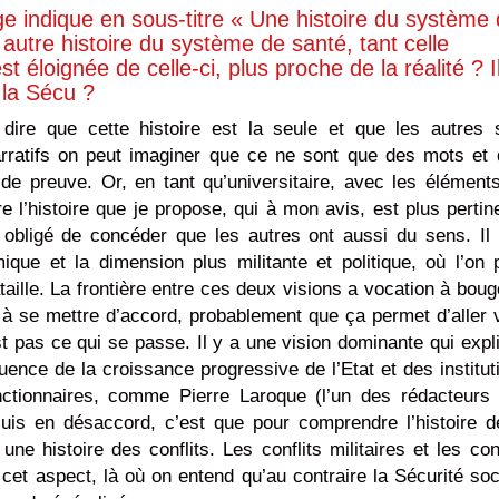
ge indique en sous-titre « Une histoire du système
 autre histoire du système de santé, tant celle
t éloignée de celle-ci, plus proche de la réalité ? I
e la Sécu ?
ire que cette histoire est la seule et que les autres 
arratifs on peut imaginer que ce ne sont que des mots et q
e preuve. Or, en tant qu’universitaire, avec les élément
e l’histoire que je propose, qui à mon avis, est plus pertin
s obligé de concéder que les autres ont aussi du sens. Il 
que et la dimension plus militante et politique, où l’on 
taille. La frontière entre ces deux visions a vocation à boug
 se mettre d’accord, probablement que ça permet d’aller 
st pas ce qui se passe. Il y a une vision dominante qui expl
ce de la croissance progressive de l’Etat et des institut
onctionnaires, comme Pierre Laroque (l’un des rédacteurs
s en désaccord, c’est que pour comprendre l’histoire d
une histoire des conflits. Les conflits militaires et les conf
r cet aspect, là où on entend qu’au contraire la Sécurité soc