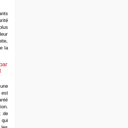
ants
rité
plus
leur
ite,
e la
par
t
 une
 est
anté
ion.
t de
 qui
 les