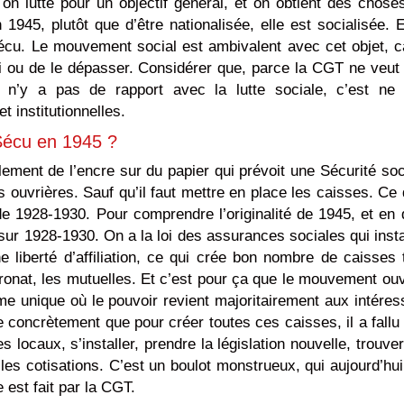
on lutte pour un objectif général, et on obtient des chose
945, plutôt que d’être nationalisée, elle est socialisée. E
cu. Le mouvement social est ambivalent avec cet objet, ca
bli ou de le dépasser. Considérer que, parce la CGT ne veut
 il n’y a pas de rapport avec la lutte sociale, c’est ne
 institutionnelles.
Sécu en 1945 ?
ment de l’encre sur du papier qui prévoit une Sécurité soc
 ouvrières. Sauf qu’il faut mettre en place les caisses. Ce q
 de 1928-1930. Pour comprendre l’originalité de 1945, et en 
ir sur 1928-1930. On a la loi des assurances sociales qui inst
e liberté d’affiliation, ce qui crée bon nombre de caisses 
tronat, les mutuelles. Et c’est pour ça que le mouvement ouv
ime unique où le pouvoir revient majoritairement aux intéres
e concrètement que pour créer toutes ces caisses, il a fallu
s locaux, s’installer, prendre la législation nouvelle, trouver
r les cotisations. C’est un boulot monstrueux, qui aujourd’hui
e est fait par la CGT.