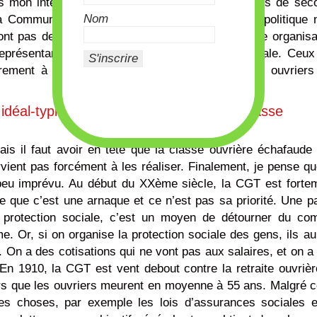
Dans mon interprétation, vous avez donc les sociétés de sec
Nom
a Commune avec cette idée d’auto-organisation politique 
 sont pas des formes démocratiques mais avec une organisa
eprésentants locaux qui ont une coloration sociale. Ceux
rement à l’Assemblée nationale, ici ce sont les ouvriers
déal-typique d’auto-organisation de la classe
ais il faut avoir en tête que la classe ouvrière échafaude
arvient pas forcément à les réaliser. Finalement, je pense qu
 peu imprévu. Au début du XXème siècle, la CGT est forte
e que c’est une arnaque et ce n’est pas sa priorité. Une pa
protection sociale, c’est un moyen de détourner du co
sme. Or, si on organise la protection sociale des gens, ils au
. On a des cotisations qui ne vont pas aux salaires, et on a
 En 1910, la CGT est vent debout contre la retraite ouvrièr
ors que les ouvriers meurent en moyenne à 55 ans. Malgré c
des choses, par exemple les lois d’assurances sociales e