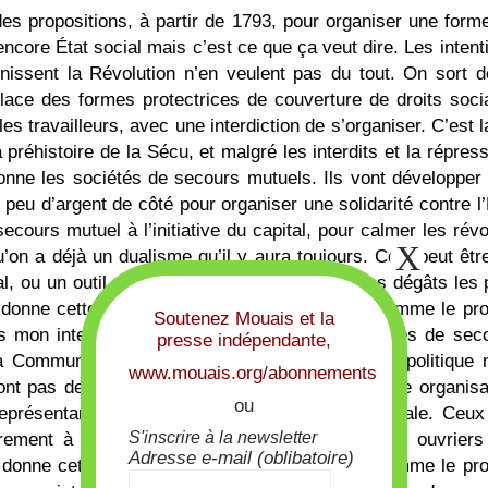
es propositions, à partir de 1793, pour organiser une form
encore État social mais c’est ce que ça veut dire. Les intent
nissent la Révolution n’en veulent pas du tout. On sort d
place des formes protectrices de couverture de droits soci
es travailleurs, avec une interdiction de s’organiser. C’est la
 préhistoire de la Sécu, et malgré les interdits et la répress
onne les sociétés de secours mutuels. Ils vont développer
peu d’argent de côté pour organiser une solidarité contre l’
secours mutuel à l’initiative du capital, pour calmer les révo
u’on a déjà un dualisme qu’il y aura toujours. Cela peut êtr
al, ou un outil pour passer la serpillière sur ses dégâts les 
ue donne cette hypothèse de protection sociale comme le pro
Soutenez Mouais et la
Dans mon interprétation, vous avez donc les sociétés de sec
presse indépendante,
a Commune avec cette idée d’auto-organisation politique 
www.mouais.org/abonnements
 sont pas des formes démocratiques mais avec une organisa
ou
eprésentants locaux qui ont une coloration sociale. Ceux
S'inscrire à la newsletter
rement à l’Assemblée nationale, ici ce sont les ouvriers
Adresse e-mail (oblibatoire)
e donne cette hypothèse de protection sociale comme le pro