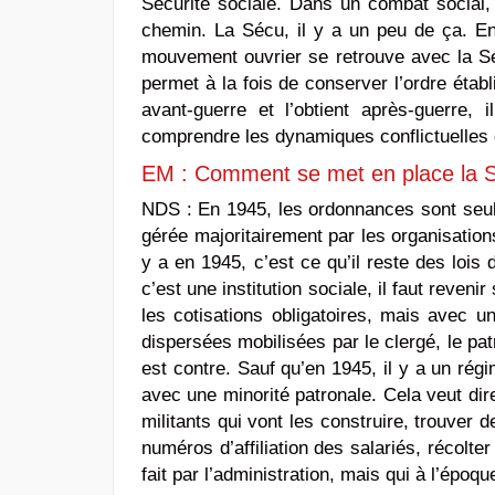
Sécurité sociale. Dans un combat social, 
chemin. La Sécu, il y a un peu de ça. En 1
mouvement ouvrier se retrouve avec la Sé
permet à la fois de conserver l’ordre éta
avant-guerre et l’obtient après-guerre,
comprendre les dynamiques conflictuelles et
EM : Comment se met en place la 
NDS :
En 1945, les ordonnances sont seule
gérée majoritairement par les organisations
y a en 1945, c’est ce qu’il reste des lois
c’est une institution sociale, il faut reven
les cotisations obligatoires, mais avec un
dispersées mobilisées par le clergé, le pa
est contre. Sauf qu’en 1945, il y a un rég
avec une minorité patronale. Cela veut dir
militants qui vont les construire, trouver de
numéros d’affiliation des salariés, récolte
fait par l’administration, mais qui à l’époqu