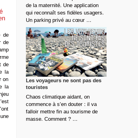
de la maternité. Une application
té
qui reconnaît ses fidèles usagers.
en
Un parking privé au cœur …
e de
r de
hamp
orme
t de
e la
r on
Les voyageurs ne sont pas des
e la
touristes
njeu
Chaos climatique aidant, on
’est
commence à s’en douter : il va
’ont
falloir mettre fin au tourisme de
 une
masse. Comment ? …