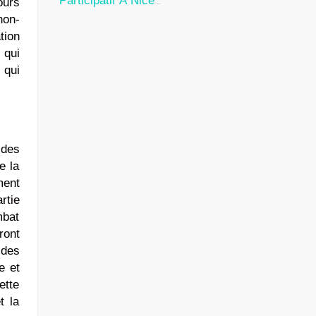
Participatif À Nice
ours
24 Juillet 2026
non-
tion
 qui
 qui
 des
e la
ment
rtie
mbat
ront
 des
e et
ette
t la