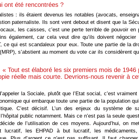
ui ont été rencontrées ?
listes : ils étaient devenus les notables (avocats, enseign
ion paternaliste. Ils sont vent debout et disent que la Sécu
s locaux, les caisses, c’est une perte terrible de pouvoir en 
s également, car cela veut dire qu’ils doivent négocier 
 ce qui est scandaleux pour eux. Toute une partie de la dro
MRP), s’abstient au moment du vote car ils considèrent qu
: « Tout est élaboré les six premiers mois de 1946 
opie réelle mais courte. Devrions-nous revenir à ce
ppeler la Sociale, plutôt que l’Etat social, c’est vraiment
économique qui embarque toute une partie de la population qui
tique. C’est décisif. L’un des enjeux du système de s
l’hôpital public notamment. Mais ce n’est pas la seule quest
décide de l’utilisation de ces moyens. Aujourd’hui, on me
t lucratif, les EHPAD à but lucratif, les médicaments,
ue. Plus d’argent ce n’est pas suffisant. Il faut changer