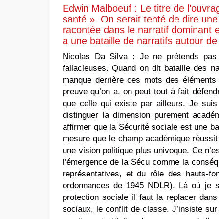
Edwin Malboeuf : Le titre de l’ouvra
santé ». On serait tenté de dire une
racontée dans le narratif dominant es
a une bataille de narratifs autour d
Nicolas Da Silva :
Je ne prétends pas d
fallacieuses. Quand on dit bataille des n
manque derrière ces mots des éléments d
preuve qu’on a, on peut tout à fait défendr
que celle qui existe par ailleurs. Je sui
distinguer la dimension purement académi
affirmer que la Sécurité sociale est une ba
mesure que le champ académique réussit à
une vision politique plus univoque. Ce n’e
l’émergence de la Sécu comme la conséquen
représentatives, et du rôle des hauts-f
ordonnances de 1945 NDLR). Là où je sui
protection sociale il faut la replacer dans 
sociaux, le conflit de classe. J’insiste su