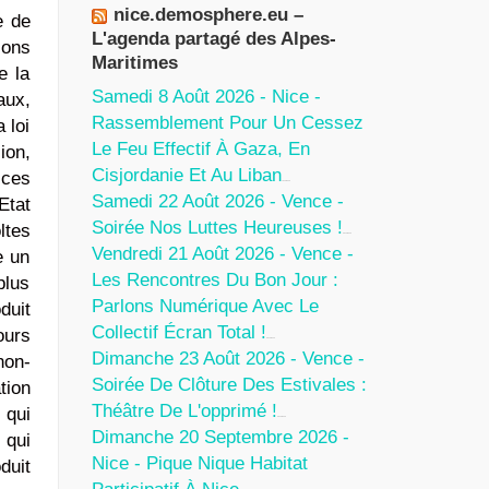
nice.demosphere.eu –
e de
L'agenda partagé des Alpes-
ions
Maritimes
e la
Samedi 8 Août 2026 - Nice -
aux,
Rassemblement Pour Un Cessez
 loi
Le Feu Effectif À Gaza, En
ion,
Cisjordanie Et Au Liban
 ces
7 Août 2026
Samedi 22 Août 2026 - Vence -
Etat
Soirée Nos Luttes Heureuses !
ltes
5 Août 2026
Vendredi 21 Août 2026 - Vence -
e un
Les Rencontres Du Bon Jour :
plus
Parlons Numérique Avec Le
duit
Collectif Écran Total !
ours
5 Août 2026
Dimanche 23 Août 2026 - Vence -
non-
Soirée De Clôture Des Estivales :
tion
Théâtre De L'opprimé !
 qui
5 Août 2026
Dimanche 20 Septembre 2026 -
 qui
Nice - Pique Nique Habitat
duit