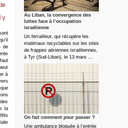
 de
Au Liban, la convergence des
l y
luttes face à l’occupation
israélienne
sont
Un ferrailleur, qui récupère les
u’il
matériaux recyclables sur les sites
s de
de frappes aériennes israéliennes,
ente
à Tyr (Sud-Liban), le 13 mars …
faut
peut
er à
vers
ique
ions
 des
e la
lits
On fait comment pour passer ?
iale
Une ambulance bloquée à l’entrée