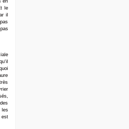
s en
t le
r il
 pas
 pas
iale
u’il
quoi
aure
très
rier
sés,
 des
 les
 est