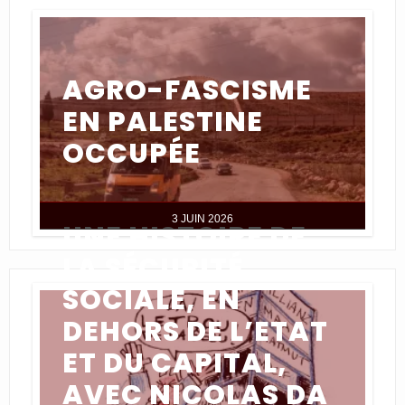
AGRO-FASCISME
EN PALESTINE
OCCUPÉE
3 JUIN 2026
UNE HISTOIRE DE
LA SÉCURITÉ
SOCIALE, EN
DEHORS DE L’ETAT
ET DU CAPITAL,
AVEC NICOLAS DA