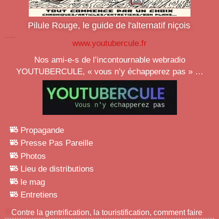
Pilule Rouge, le guide de l'alternatif niçois
https://youtubercule.fr/feed/podcast/
www.youtubercule.fr
Nos ami-e-s de l’incontournable webradio
YOUTUBERCULE
, « vous n’y échapperez pas » …
Propagande
Presse Pas Pareille
Photos
Lieu de distributions
le mag
Entretiens
Contre la gentrification, la touristification, comment faire