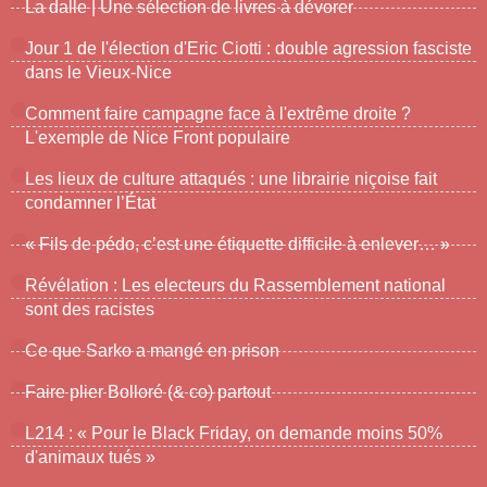
La dalle | Une sélection de livres à dévorer
Jour 1 de l'élection d'Eric Ciotti : double agression fasciste
dans le Vieux-Nice
Comment faire campagne face à l'extrême droite ?
L'exemple de Nice Front populaire
Les lieux de culture attaqués : une librairie niçoise fait
condamner l’État
« Fils de pédo, c’est une étiquette difficile à enlever… »
Révélation : Les electeurs du Rassemblement national
sont des racistes
Ce que Sarko a mangé en prison
Faire plier Bolloré (& co) partout
L214 : « Pour le Black Friday, on demande moins 50%
d'animaux tués »