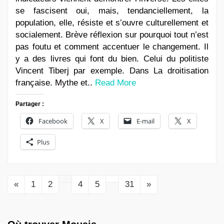
se fascisent oui, mais, tendanciellement, la
population, elle, résiste et s’ouvre culturellement et
socialement. Brève réflexion sur pourquoi tout n’est
pas foutu et comment accentuer le changement. Il
y a des livres qui font du bien. Celui du politiste
Vincent Tiberj par exemple. Dans La droitisation
française. Mythe et..
Read More
Partager :
Facebook
X
E-mail
X
Plus
3
…
«
1
2
4
5
31
»