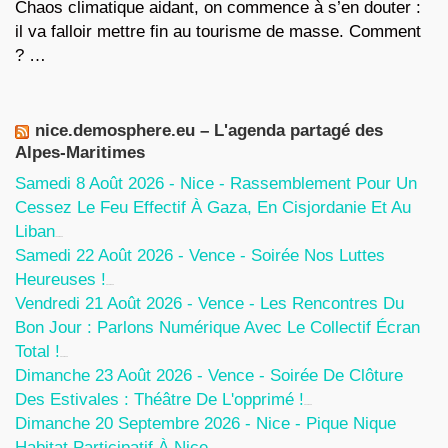
Chaos climatique aidant, on commence à s’en douter :
il va falloir mettre fin au tourisme de masse. Comment
? …
nice.demosphere.eu – L'agenda partagé des
Alpes-Maritimes
Samedi 8 Août 2026 - Nice - Rassemblement Pour Un
Cessez Le Feu Effectif À Gaza, En Cisjordanie Et Au
Liban
7 Août 2026
Samedi 22 Août 2026 - Vence - Soirée Nos Luttes
Heureuses !
5 Août 2026
Vendredi 21 Août 2026 - Vence - Les Rencontres Du
Bon Jour : Parlons Numérique Avec Le Collectif Écran
Total !
5 Août 2026
Dimanche 23 Août 2026 - Vence - Soirée De Clôture
Des Estivales : Théâtre De L'opprimé !
5 Août 2026
Dimanche 20 Septembre 2026 - Nice - Pique Nique
Habitat Participatif À Nice