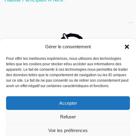
24 Juillet 2026
Gérer le consentement
Pour offrir les meilleures expériences, nous utilisons des technologies
telles que les cookies pour stocker et/ou accéder aux informations des
appareils. Le fait de consentir à ces technologies nous permettra de traiter
des données telles que le comportement de navigation ou les ID uniques
sur ce site. Le fait de ne pas consentir ou de retirer son consentement peut
avoir un effet négatif sur certaines caractéristiques et fonctions.
Accepter
Nous utilisons des cookies pour vous offrir la meilleure
Refuser
expérience sur notre site.
Mouais, le mensuel dubitatif…quoique est
You can find out more about which cookies we are using or
édité par l’Association ARMA, Association
switch them off in
settings
.
Voir les préférences
Pour la Reconnaissance des Médias