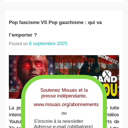
Pop fascisme VS Pop gauchisme : qui va
l’emporter ?
8 septembre 2025
Posted on
Soutenez Mouais et la
presse indépendante,
www.mouais.org/abonnements
La pop culture est devenue le terrain d’une lutte
ou
intense, qui se joue à coups de memes, de vidéos
Youtube, de stories d’influenceurs et de shorts de
S'inscrire à la newsletter
Adresse e-mail (oblibatoire)