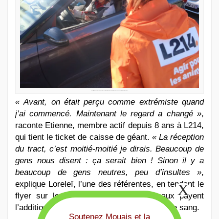
Une militante donne le tract à déposer à l’accueil de Carrefour sur lequel est écrit : « La réduction qu’on veut : -50% d’animaux tués »
« Avant, on était perçu comme extrémiste quand
j’ai commencé. Maintenant le regard a changé »
,
raconte Etienne, membre actif depuis 8 ans à L214,
qui tient le ticket de caisse de géant.
« La réception
du tract, c’est moitié-moitié je dirais. Beaucoup de
gens nous disent : ça serait bien ! Sinon il y a
beaucoup de gens neutres, peu d’insultes »
,
explique Loreleï, l’une des référentes, en tendant le
flyer sur lequel est écrit « Les animaux payent
l’addition », avec un logo de Carrefour rouge sang.
Soutenez Mouais et la