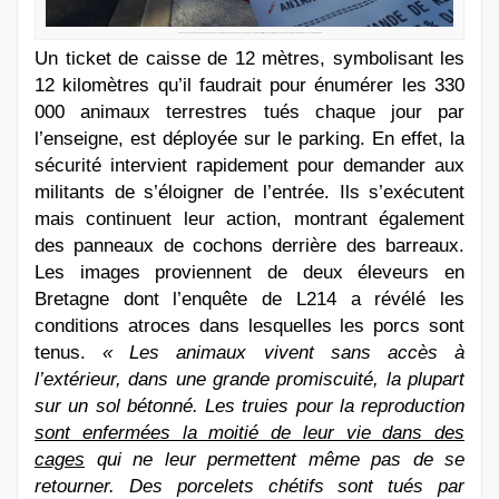
Un ticket de caisse grand de 12 mètres est déployé devant le Carrefour de Nice Lingostière, ce samedi 29 novembre par les militants de L214. Il représente les 330 000 animaux terrestres tués chaque jour par Carrefour.
Un ticket de caisse de 12 mètres, symbolisant les
12 kilomètres qu’il faudrait pour énumérer les 330
000 animaux terrestres tués chaque jour par
l’enseigne, est déployée sur le parking. En effet, la
sécurité intervient rapidement pour demander aux
militants de s’éloigner de l’entrée. Ils s’exécutent
mais continuent leur action, montrant également
des panneaux de cochons derrière des barreaux.
Les images proviennent de deux éleveurs en
Bretagne dont l’enquête de L214 a révélé les
conditions atroces dans lesquelles les porcs sont
tenus.
«
Les animaux vivent sans accès à
l’extérieur, dans une grande promiscuité, la plupart
sur un sol bétonné. Les truies pour la reproduction
sont enfermées la moitié de leur vie dans des
cages
qui ne leur permettent même pas de se
retourner. Des porcelets chétifs sont tués par