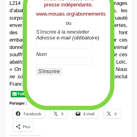
L214 s’est fait connaître en diffusant des images
presse indépendante,
d’abattoir, montrant des pratiques interdites, les
www.mouais.org/abonnements
surpopulations, les bêtes agonisantes, la cruauté
ou
envers l’animal. Souvent des lanceurs d’alertes,
S'inscrire à la newsletter
des repentis, ou des militants qui se font
Adresse e-mail (oblibatoire)
embaucher, parviennent à mettre la main sur ces
données et les révèlent au grand jour.
« L’animal
Nom
souffre mais l’humain aussi. Les employés de ces
abattoirs sont aussi des victimes »
, nous dit Loïc.
« On fait de l’information, en étant pacifique. Nous
ne sommes pas dans la culpabilisation »
, conclut
Francis.
Partager :
Facebook
X
E-mail
X
Plus