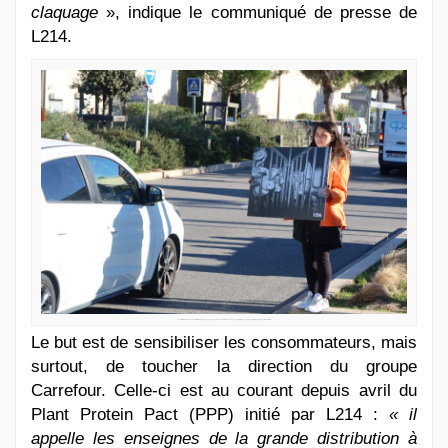
claquage
», indique le communiqué de presse de
L214.
Une militante montre aux automibilistes, un panneau où des porcs sont enfermés dans une cage étroite, dans un élevage breton, fournisseur de Carrefour.
Le but est de sensibiliser les consommateurs, mais
surtout, de toucher la direction du groupe
Carrefour. Celle-ci est au courant depuis avril du
Plant Protein Pact (PPP) initié par L214 :
« il
appelle les enseignes de la grande distribution à