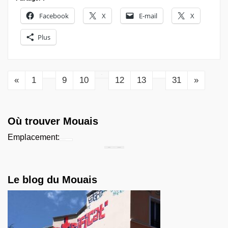
Facebook
X
E-mail
X
Plus
…
11
…
«
1
9
10
12
13
31
»
Où trouver Mouais
Emplacement:
Chercher...
Le blog du Mouais