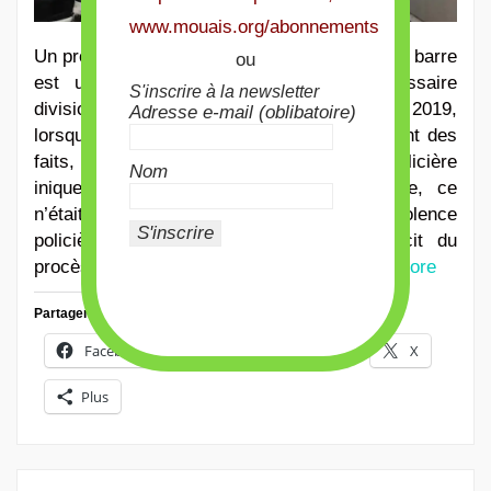
www.mouais.org/abonnements
Un procès historique. Un donneur d’ordre à la barre
ou
est un cas rare. Rabah Souchi, commissaire
S'inscrire à la newsletter
divisionnaire était à la manœuvre ce 23 mars 2019,
Adresse e-mail (oblibatoire)
lorsque Geneviève Legay, 73 ans au moment des
faits, a failli perdre la vie sur une charge policière
Nom
inique. Mais contrairement à l’accoutumée, ce
n’était pas le responsable direct de la violence
policière, mais la tutelle instigatrice. Récit du
procès de Rabah Souchi, accusé de..
Read More
Partager :
Facebook
X
E-mail
X
Plus