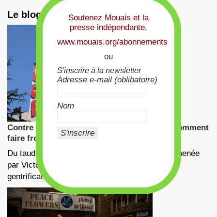
Le blog du Mouais
Soutenez Mouais et la
presse indépendante,
www.mouais.org/abonnements
ou
S'inscrire à la newsletter
Adresse e-mail (oblibatoire)
Nom
Contre la gentrification, la touristification, comment
faire front ? L’exemple marseillais
Du taudis au Airbnb. C’est le titre de l’enquête menée
par Victor Collet, chercheur indépendant, sur la
gentrification et la …