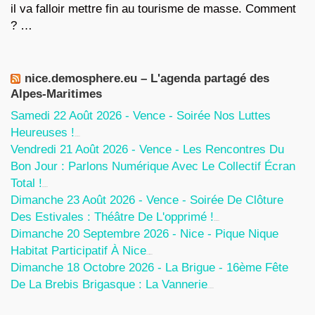
il va falloir mettre fin au tourisme de masse. Comment
? …
nice.demosphere.eu – L'agenda partagé des
Alpes-Maritimes
Samedi 22 Août 2026 - Vence - Soirée Nos Luttes
Heureuses !
5 Août 2026
Vendredi 21 Août 2026 - Vence - Les Rencontres Du
Bon Jour : Parlons Numérique Avec Le Collectif Écran
Total !
5 Août 2026
Dimanche 23 Août 2026 - Vence - Soirée De Clôture
Des Estivales : Théâtre De L'opprimé !
5 Août 2026
Dimanche 20 Septembre 2026 - Nice - Pique Nique
Habitat Participatif À Nice
24 Juillet 2026
Dimanche 18 Octobre 2026 - La Brigue - 16ème Fête
De La Brebis Brigasque : La Vannerie
27 Juin 2026