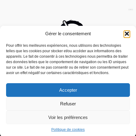
Gérer le consentement
Pour offrir les meilleures expériences, nous utilisons des technologies
telles que les cookies pour stocker et/ou accéder aux informations des
appareils. Le fait de consentir à ces technologies nous permettra de traiter
des données telles que le comportement de navigation ou les ID uniques
sur ce site. Le fait de ne pas consentir ou de retirer son consentement peut
avoir un effet négatif sur certaines caractéristiques et fonctions.
Accepter
Nous utilisons des cookies pour vous offrir la meilleure
Refuser
expérience sur notre site.
Mouais, le mensuel dubitatif…quoique est
You can find out more about which cookies we are using or
édité par l’Association ARMA, Association
switch them off in
settings
.
Voir les préférences
Pour la Reconnaissance des Médias
Alternatifs – contact[at]mouais.org
Accepter
Politique de cookies