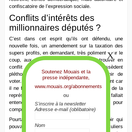
confiscatoire de l’expression sociale.
Conflits d’intérêts des
millionnaires députés ?
C’est dans cet esprit qu’ils ont défendu, une
nouvelle fois, un amendement sur la taxation des
supers profits, en demandant, très poliment pour le
coup, aux députés qui penseraient se trouver en
conflit d’intérêt, du fait que certains possèdent
Soutenez Mouais et la
pléthore d’actions du CAC40, de s’abstenir de
presse indépendante,
voter. Nouveau tunnel de rappels au règlement car
www.mouais.org/abonnements
il ne faut pas jeter l’opprobre sur l’ensemble de la
ou
représentation nationale voyez-vous, il fallait
entendre ces élus rouges de colère pour
S'inscrire à la newsletter
Adresse e-mail (oblibatoire)
comprendre pourquoi ils sont là.
Pourtant, n’était-ce pas intéressant de savoir qui
Nom
pouvait voter plutôt pour ses intérêts particuliers