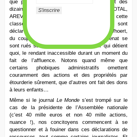
que pour l’intérêt général ? Qui possèdent des
dizaines de milliers d’euros LVMH, TOTAL,
AREVA…, éclairant ainsi la population sur cette
classe dirigeante ? Tous les patrimoines sont
déclarés et sont publics, s’est énervé Éric Whoert,
du coup les téléspectateurs de Public Sénat se
sont rués sur le site officiel pour savoir qui détient
quoi, le rendant inaccessible durant un moment du
fait de l’affluence. Notons quand même que
certains phobiques administratifs omettent
couramment des actions et des propriétés par
étourderie sûrement, que d’autres ont fait des dons
à leurs enfants…
Même si le journal
Le
Monde
s’est trompé sur le
cas de la présidente de l’Assemblée nationale
(c’est 40 mille euros et non 40 mille actions,
nuance !), nos concitoyens commencent à se
questionner et à fouiner dans ces déclarations de
ressources, tout comme certains journalistes. Et