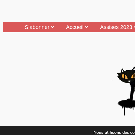
S’abonner
Accueil
Assises 2023
Mouais, le mensuel dubitatif…quoique est 
Nous utilisons des coo