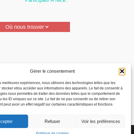
Participatif À Nice
24 Juillet 2026
Où nous trouver
Gérer le consentement
les meilleures expériences, nous utilisons des technologies telles que les
 stocker et/ou accéder aux informations des appareils. Le fait de consentir à
gies nous permettra de traiter des données telles que le comportement de
 les ID uniques sur ce site. Le fait de ne pas consentir ou de retirer son
 peut avoir un effet négatif sur certaines caractéristiques et fonctions.
cepter
Refuser
Voir les préférences
la Reconnaissance des
Politique de cookies