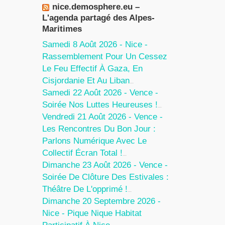
nice.demosphere.eu –
L'agenda partagé des Alpes-
Maritimes
Samedi 8 Août 2026 - Nice -
Rassemblement Pour Un Cessez
Le Feu Effectif À Gaza, En
Cisjordanie Et Au Liban
7 Août 2026
Samedi 22 Août 2026 - Vence -
Soirée Nos Luttes Heureuses !
5 Août 2026
Vendredi 21 Août 2026 - Vence -
Les Rencontres Du Bon Jour :
Parlons Numérique Avec Le
Collectif Écran Total !
5 Août 2026
Dimanche 23 Août 2026 - Vence -
Soirée De Clôture Des Estivales :
Théâtre De L'opprimé !
5 Août 2026
Dimanche 20 Septembre 2026 -
Nice - Pique Nique Habitat