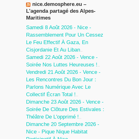
nice.demosphere.eu –
L'agenda partagé des Alpes-
Maritimes
Samedi 8 Août 2026 - Nice -
Rassemblement Pour Un Cessez
Le Feu Effectif À Gaza, En
Cisjordanie Et Au Liban
7 Août 2026
Samedi 22 Août 2026 - Vence -
Soirée Nos Luttes Heureuses !
5 Août 2026
Vendredi 21 Août 2026 - Vence -
Les Rencontres Du Bon Jour :
Parlons Numérique Avec Le
Collectif Écran Total !
5 Août 2026
Dimanche 23 Août 2026 - Vence -
Soirée De Clôture Des Estivales :
Théâtre De L'opprimé !
5 Août 2026
Dimanche 20 Septembre 2026 -
Nice - Pique Nique Habitat