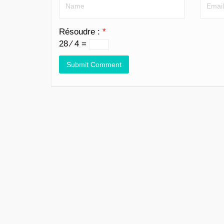
Résoudre :
*
28 ⁄ 4 =