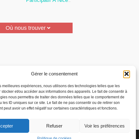
Participatif À Nice
24 Juillet 2026
Où nous trouver
Gérer le consentement
les meilleures expériences, nous utilisons des technologies telles que les
 stocker et/ou accéder aux informations des appareils. Le fait de consentir à
gies nous permettra de traiter des données telles que le comportement de
 les ID uniques sur ce site. Le fait de ne pas consentir ou de retirer son
 peut avoir un effet négatif sur certaines caractéristiques et fonctions.
cepter
Refuser
Voir les préférences
la Reconnaissance des
Politique de cookies