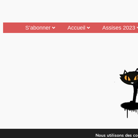
S’abonner
Accueil
Assises 2023
Mouais, le mensuel dubitatif…quoique est 
Nous utilisons des coo