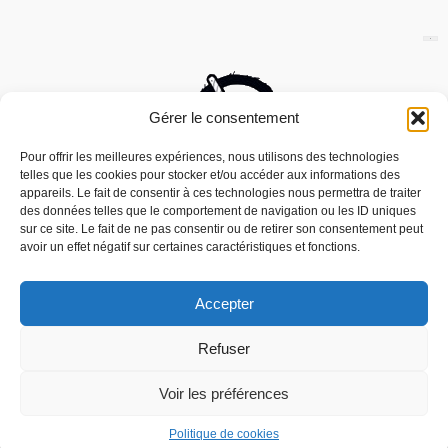
Gérer le consentement
Pour offrir les meilleures expériences, nous utilisons des technologies
telles que les cookies pour stocker et/ou accéder aux informations des
appareils. Le fait de consentir à ces technologies nous permettra de traiter
des données telles que le comportement de navigation ou les ID uniques
sur ce site. Le fait de ne pas consentir ou de retirer son consentement peut
avoir un effet négatif sur certaines caractéristiques et fonctions.
Accepter
Nous utilisons des cookies pour vous offrir la meilleure
Refuser
expérience sur notre site.
Mouais, le mensuel dubitatif…quoique est
You can find out more about which cookies we are using or
édité par l’Association ARMA, Association
switch them off in
settings
.
Voir les préférences
Pour la Reconnaissance des Médias
Alternatifs – contact[at]mouais.org
Accepter
Politique de cookies