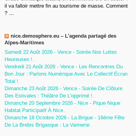
il va falloir mettre fin au tourisme de masse. Comment
? …
nice.demosphere.eu – L'agenda partagé des
Alpes-Maritimes
Samedi 22 Août 2026 - Vence - Soirée Nos Luttes
Heureuses !
5 Août 2026
Vendredi 21 Août 2026 - Vence - Les Rencontres Du
Bon Jour : Parlons Numérique Avec Le Collectif Écran
Total !
5 Août 2026
Dimanche 23 Août 2026 - Vence - Soirée De Clôture
Des Estivales : Théâtre De L'opprimé !
5 Août 2026
Dimanche 20 Septembre 2026 - Nice - Pique Nique
Habitat Participatif À Nice
24 Juillet 2026
Dimanche 18 Octobre 2026 - La Brigue - 16ème Fête
De La Brebis Brigasque : La Vannerie
27 Juin 2026