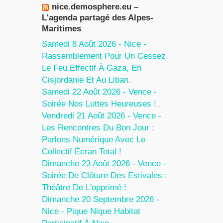
nice.demosphere.eu –
L'agenda partagé des Alpes-
Maritimes
Samedi 8 Août 2026 - Nice -
Rassemblement Pour Un Cessez
Le Feu Effectif À Gaza, En
Cisjordanie Et Au Liban
7 Août 2026
Samedi 22 Août 2026 - Vence -
Soirée Nos Luttes Heureuses !
5 Août 2026
Vendredi 21 Août 2026 - Vence -
Les Rencontres Du Bon Jour :
Parlons Numérique Avec Le
Collectif Écran Total !
5 Août 2026
Dimanche 23 Août 2026 - Vence -
Soirée De Clôture Des Estivales :
Théâtre De L'opprimé !
5 Août 2026
Dimanche 20 Septembre 2026 -
Nice - Pique Nique Habitat