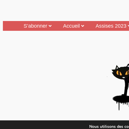
S’abonner
Accueil
Assises 2023
Mouais, le mensuel dubitatif…quoique est 
Nous utilisons des coo