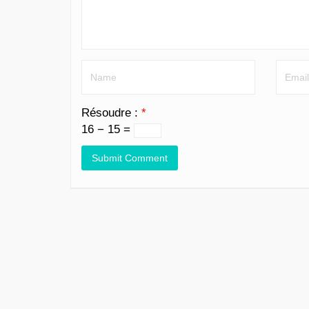
Résoudre :
*
16 − 15 =