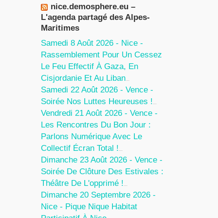
nice.demosphere.eu –
L'agenda partagé des Alpes-
Maritimes
Samedi 8 Août 2026 - Nice -
Rassemblement Pour Un Cessez
Le Feu Effectif À Gaza, En
Cisjordanie Et Au Liban
7 Août 2026
Samedi 22 Août 2026 - Vence -
Soirée Nos Luttes Heureuses !
5 Août 2026
Vendredi 21 Août 2026 - Vence -
Les Rencontres Du Bon Jour :
Parlons Numérique Avec Le
Collectif Écran Total !
5 Août 2026
Dimanche 23 Août 2026 - Vence -
Soirée De Clôture Des Estivales :
Théâtre De L'opprimé !
5 Août 2026
Dimanche 20 Septembre 2026 -
Nice - Pique Nique Habitat