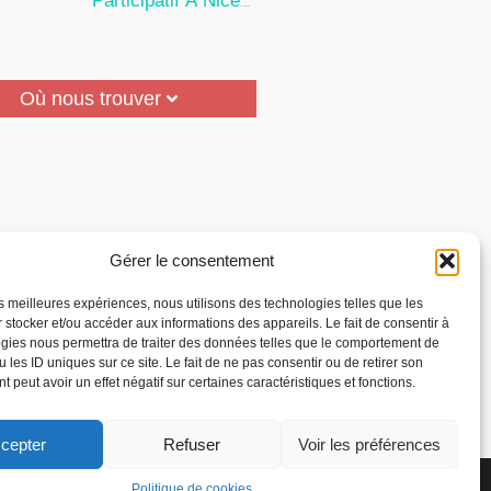
Participatif À Nice
24 Juillet 2026
Où nous trouver
Gérer le consentement
les meilleures expériences, nous utilisons des technologies telles que les
 stocker et/ou accéder aux informations des appareils. Le fait de consentir à
gies nous permettra de traiter des données telles que le comportement de
 les ID uniques sur ce site. Le fait de ne pas consentir ou de retirer son
 peut avoir un effet négatif sur certaines caractéristiques et fonctions.
cepter
Refuser
Voir les préférences
la Reconnaissance des
Politique de cookies