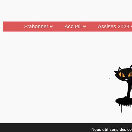
S’abonner
Accueil
Assises 2023
Mouais, le mensuel dubitatif…quoique est 
Nous utilisons des coo