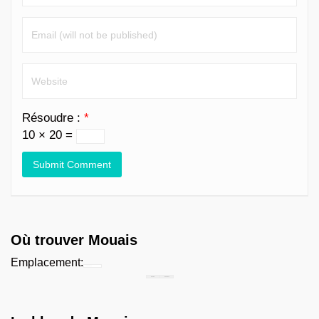
Résoudre :
*
10 × 20 =
Où trouver Mouais
Emplacement:
Chercher...