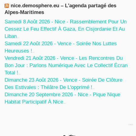
nice.demosphere.eu – L'agenda partagé des
Alpes-Maritimes
Samedi 8 Août 2026 - Nice - Rassemblement Pour Un
Cessez Le Feu Effectif À Gaza, En Cisjordanie Et Au
Liban
7 Août 2026
Samedi 22 Août 2026 - Vence - Soirée Nos Luttes
Heureuses !
5 Août 2026
Vendredi 21 Août 2026 - Vence - Les Rencontres Du
Bon Jour : Parlons Numérique Avec Le Collectif Écran
Total !
5 Août 2026
Dimanche 23 Août 2026 - Vence - Soirée De Clôture
Des Estivales : Théâtre De L'opprimé !
5 Août 2026
Dimanche 20 Septembre 2026 - Nice - Pique Nique
Habitat Participatif À Nice
24 Juillet 2026