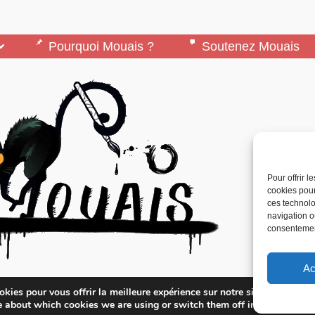
Pourquoi Mouais ?
Soutenez Mouais
Pour offrir 
cookies pour
ces technolo
navigation ou
consentement
Ac
édité par l’Association ARMA, Association Pour 
kies pour vous offrir la meilleure expérience sur notre site.
lternatifs – contact[at]mouais.org
e about which cookies we are using or switch them off in
settings
.