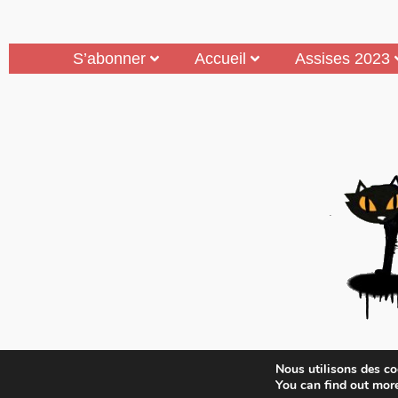
S’abonner
Accueil
Assises 2023
Mouais, le mensuel dubitatif…quoique est 
Nous utilisons des coo
Médias A
You can find out mor