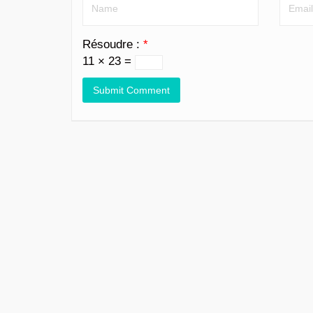
Résoudre :
*
11 × 23 =