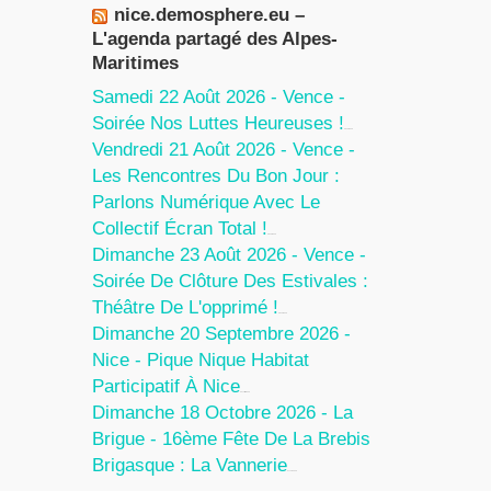
nice.demosphere.eu –
L'agenda partagé des Alpes-
Maritimes
Samedi 22 Août 2026 - Vence -
Soirée Nos Luttes Heureuses !
5 Août 2026
Vendredi 21 Août 2026 - Vence -
Les Rencontres Du Bon Jour :
Parlons Numérique Avec Le
Collectif Écran Total !
5 Août 2026
Dimanche 23 Août 2026 - Vence -
Soirée De Clôture Des Estivales :
Théâtre De L'opprimé !
5 Août 2026
Dimanche 20 Septembre 2026 -
Nice - Pique Nique Habitat
Participatif À Nice
24 Juillet 2026
Dimanche 18 Octobre 2026 - La
Brigue - 16ème Fête De La Brebis
Brigasque : La Vannerie
27 Juin 2026