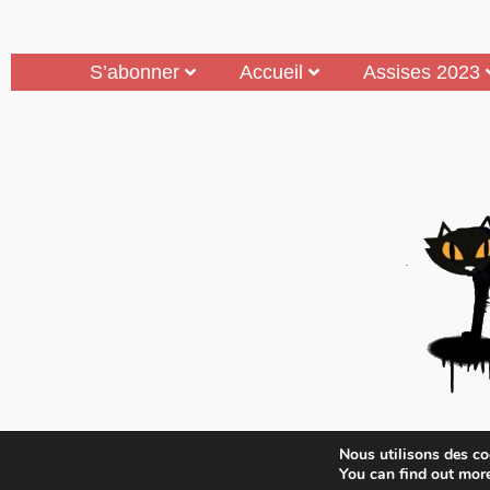
S’abonner
Accueil
Assises 2023
Mouais, le mensuel dubitatif…quoique est 
Nous utilisons des coo
Médias A
You can find out mor