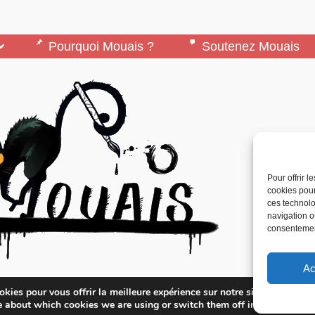
Pourquoi Mouais ?
Soutenez Mouais
Pour offrir 
cookies pour
ces technolo
navigation ou
consentement
Ac
édité par l’Association ARMA, Association Pour 
kies pour vous offrir la meilleure expérience sur notre site.
lternatifs – contact[at]mouais.org
e about which cookies we are using or switch them off in
settings
.