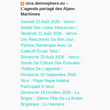
nice.demosphere.eu –
L'agenda partagé des Alpes-
Maritimes
Samedi 22 Août 2026 - Vence -
Soirée Nos Luttes Heureuses !
5 Août 2026
Vendredi 21 Août 2026 - Vence -
Les Rencontres Du Bon Jour :
Parlons Numérique Avec Le
Collectif Écran Total !
5 Août 2026
Dimanche 23 Août 2026 - Vence -
Soirée De Clôture Des Estivales :
Théâtre De L'opprimé !
5 Août 2026
Dimanche 20 Septembre 2026 -
Nice - Pique Nique Habitat
Participatif À Nice
24 Juillet 2026
Dimanche 18 Octobre 2026 - La
Brigue - 16ème Fête De La Brebis
Brigasque : La Vannerie
27 Juin 2026