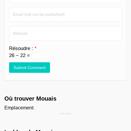
Résoudre :
*
26 − 22 =
Où trouver Mouais
Emplacement:
Chercher...