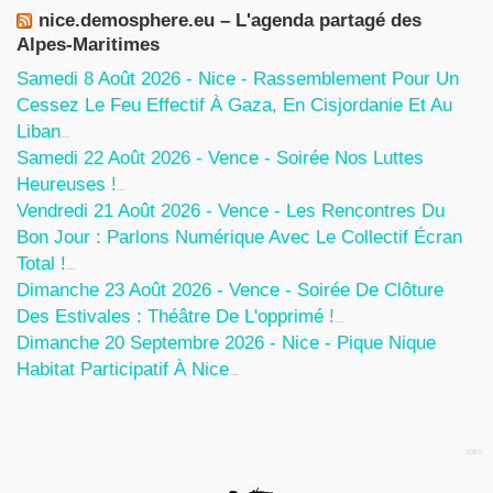
nice.demosphere.eu – L'agenda partagé des
Alpes-Maritimes
Samedi 8 Août 2026 - Nice - Rassemblement Pour Un
Cessez Le Feu Effectif À Gaza, En Cisjordanie Et Au
Liban
7 Août 2026
Samedi 22 Août 2026 - Vence - Soirée Nos Luttes
Heureuses !
5 Août 2026
Vendredi 21 Août 2026 - Vence - Les Rencontres Du
Bon Jour : Parlons Numérique Avec Le Collectif Écran
Total !
5 Août 2026
Dimanche 23 Août 2026 - Vence - Soirée De Clôture
Des Estivales : Théâtre De L'opprimé !
5 Août 2026
Dimanche 20 Septembre 2026 - Nice - Pique Nique
Habitat Participatif À Nice
24 Juillet 2026