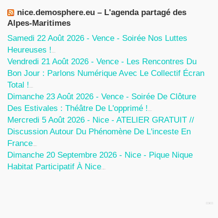
nice.demosphere.eu – L'agenda partagé des
Alpes-Maritimes
Samedi 22 Août 2026 - Vence - Soirée Nos Luttes
Heureuses !
5 Août 2026
Vendredi 21 Août 2026 - Vence - Les Rencontres Du
Bon Jour : Parlons Numérique Avec Le Collectif Écran
Total !
5 Août 2026
Dimanche 23 Août 2026 - Vence - Soirée De Clôture
Des Estivales : Théâtre De L'opprimé !
5 Août 2026
Mercredi 5 Août 2026 - Nice - ATELIER GRATUIT //
Discussion Autour Du Phénomène De L'inceste En
France
30 Juillet 2026
Dimanche 20 Septembre 2026 - Nice - Pique Nique
Habitat Participatif À Nice
24 Juillet 2026