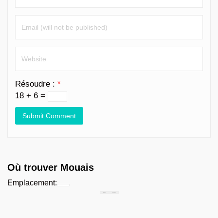
Résoudre :
*
18 + 6 =
Où trouver Mouais
Emplacement:
Chercher...