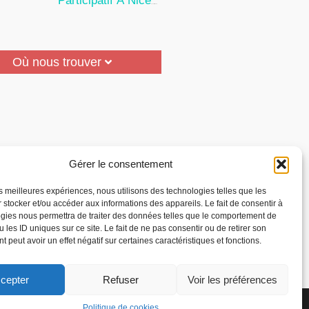
Participatif À Nice
24 Juillet 2026
Où nous trouver
Gérer le consentement
les meilleures expériences, nous utilisons des technologies telles que les
 stocker et/ou accéder aux informations des appareils. Le fait de consentir à
gies nous permettra de traiter des données telles que le comportement de
 les ID uniques sur ce site. Le fait de ne pas consentir ou de retirer son
 peut avoir un effet négatif sur certaines caractéristiques et fonctions.
cepter
Refuser
Voir les préférences
la Reconnaissance des
Politique de cookies