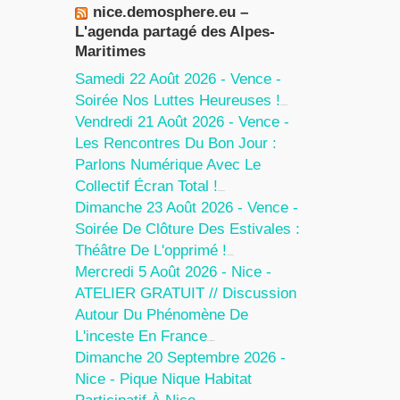
nice.demosphere.eu –
L'agenda partagé des Alpes-
Maritimes
Samedi 22 Août 2026 - Vence -
Soirée Nos Luttes Heureuses !
5 Août 2026
Vendredi 21 Août 2026 - Vence -
Les Rencontres Du Bon Jour :
Parlons Numérique Avec Le
Collectif Écran Total !
5 Août 2026
Dimanche 23 Août 2026 - Vence -
Soirée De Clôture Des Estivales :
Théâtre De L'opprimé !
5 Août 2026
Mercredi 5 Août 2026 - Nice -
ATELIER GRATUIT // Discussion
Autour Du Phénomène De
L'inceste En France
30 Juillet 2026
Dimanche 20 Septembre 2026 -
Nice - Pique Nique Habitat