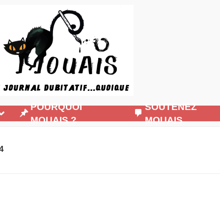
POURQUOI
SOUTENEZ
MOUAIS ?
MOUAIS
4