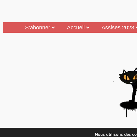
S’abonner
Accueil
Assises 2023
Mouais, le mensuel dubitatif…quoique est 
Nous utilisons des coo