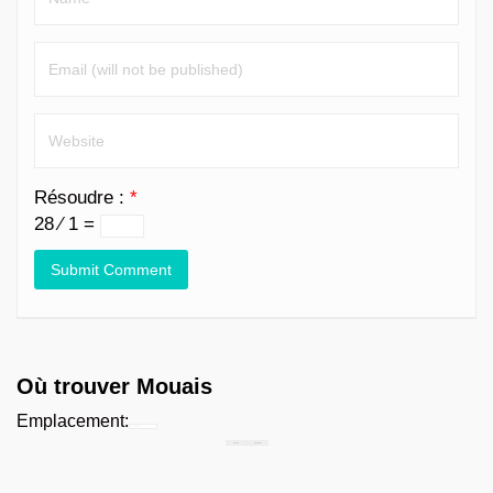
Résoudre :
*
28 ⁄ 1 =
Où trouver Mouais
Emplacement:
Chercher...