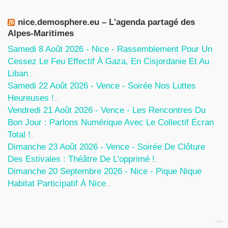
nice.demosphere.eu – L'agenda partagé des
Alpes-Maritimes
Samedi 8 Août 2026 - Nice - Rassemblement Pour Un
Cessez Le Feu Effectif À Gaza, En Cisjordanie Et Au
Liban
7 Août 2026
Samedi 22 Août 2026 - Vence - Soirée Nos Luttes
Heureuses !
5 Août 2026
Vendredi 21 Août 2026 - Vence - Les Rencontres Du
Bon Jour : Parlons Numérique Avec Le Collectif Écran
Total !
5 Août 2026
Dimanche 23 Août 2026 - Vence - Soirée De Clôture
Des Estivales : Théâtre De L'opprimé !
5 Août 2026
Dimanche 20 Septembre 2026 - Nice - Pique Nique
Habitat Participatif À Nice
24 Juillet 2026