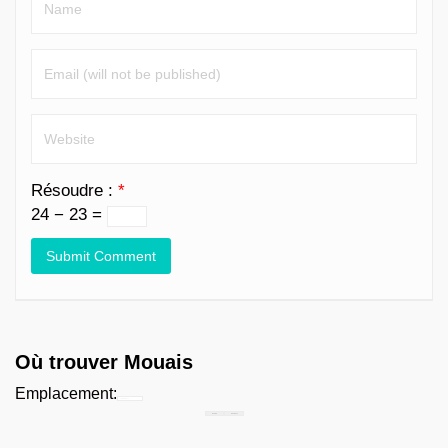
Résoudre :
*
24 − 23 =
Où trouver Mouais
Emplacement:
Chercher...