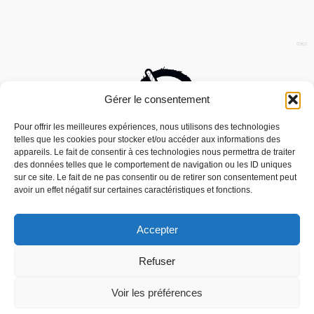
Gérer le consentement
Pour offrir les meilleures expériences, nous utilisons des technologies
telles que les cookies pour stocker et/ou accéder aux informations des
appareils. Le fait de consentir à ces technologies nous permettra de traiter
des données telles que le comportement de navigation ou les ID uniques
sur ce site. Le fait de ne pas consentir ou de retirer son consentement peut
avoir un effet négatif sur certaines caractéristiques et fonctions.
Accepter
Nous utilisons des cookies pour vous offrir la meilleure
Refuser
expérience sur notre site.
Mouais, le mensuel dubitatif…quoique est
You can find out more about which cookies we are using or
édité par l’Association ARMA, Association
switch them off in
settings
.
Voir les préférences
Pour la Reconnaissance des Médias