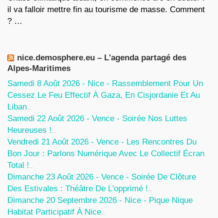
il va falloir mettre fin au tourisme de masse. Comment
? …
nice.demosphere.eu – L'agenda partagé des
Alpes-Maritimes
Samedi 8 Août 2026 - Nice - Rassemblement Pour Un
Cessez Le Feu Effectif À Gaza, En Cisjordanie Et Au
Liban
7 Août 2026
Samedi 22 Août 2026 - Vence - Soirée Nos Luttes
Heureuses !
5 Août 2026
Vendredi 21 Août 2026 - Vence - Les Rencontres Du
Bon Jour : Parlons Numérique Avec Le Collectif Écran
Total !
5 Août 2026
Dimanche 23 Août 2026 - Vence - Soirée De Clôture
Des Estivales : Théâtre De L'opprimé !
5 Août 2026
Dimanche 20 Septembre 2026 - Nice - Pique Nique
Habitat Participatif À Nice
24 Juillet 2026