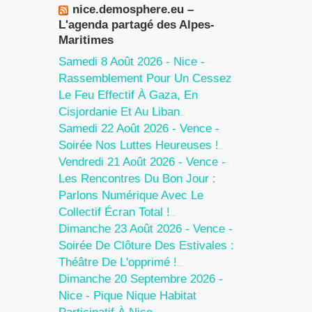
nice.demosphere.eu –
L'agenda partagé des Alpes-
Maritimes
Samedi 8 Août 2026 - Nice -
Rassemblement Pour Un Cessez
Le Feu Effectif À Gaza, En
Cisjordanie Et Au Liban
7 Août 2026
Samedi 22 Août 2026 - Vence -
Soirée Nos Luttes Heureuses !
5 Août 2026
Vendredi 21 Août 2026 - Vence -
Les Rencontres Du Bon Jour :
Parlons Numérique Avec Le
Collectif Écran Total !
5 Août 2026
Dimanche 23 Août 2026 - Vence -
Soirée De Clôture Des Estivales :
Théâtre De L'opprimé !
5 Août 2026
Dimanche 20 Septembre 2026 -
Nice - Pique Nique Habitat