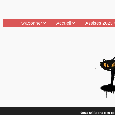
S’abonner
Accueil
Assises 2023
Mouais, le mensuel dubitatif…quoique est 
Nous utilisons des coo