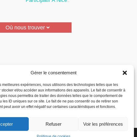
Participatif À Nice
24 Juillet 2026
Où nous trouver
Gérer le consentement
les meilleures expériences, nous utilisons des technologies telles que les
 stocker et/ou accéder aux informations des appareils. Le fait de consentir à
gies nous permettra de traiter des données telles que le comportement de
 les ID uniques sur ce site. Le fait de ne pas consentir ou de retirer son
 peut avoir un effet négatif sur certaines caractéristiques et fonctions.
cepter
Refuser
Voir les préférences
la Reconnaissance des
Politique de cookies