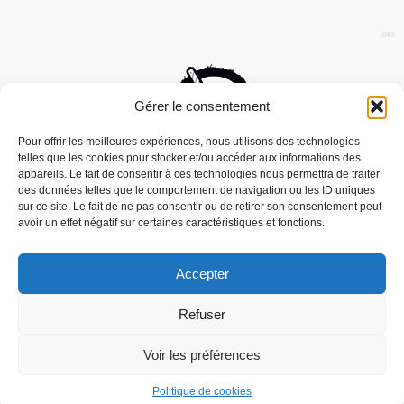
Gérer le consentement
Pour offrir les meilleures expériences, nous utilisons des technologies
telles que les cookies pour stocker et/ou accéder aux informations des
appareils. Le fait de consentir à ces technologies nous permettra de traiter
des données telles que le comportement de navigation ou les ID uniques
sur ce site. Le fait de ne pas consentir ou de retirer son consentement peut
avoir un effet négatif sur certaines caractéristiques et fonctions.
Accepter
Nous utilisons des cookies pour vous offrir la meilleure
Refuser
expérience sur notre site.
Mouais, le mensuel dubitatif…quoique est
You can find out more about which cookies we are using or
édité par l’Association ARMA, Association
switch them off in
settings
.
Voir les préférences
Pour la Reconnaissance des Médias
Alternatifs – contact[at]mouais.org
Accepter
Politique de cookies