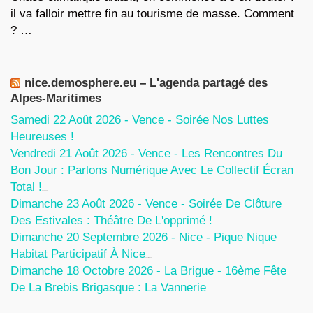
il va falloir mettre fin au tourisme de masse. Comment
? …
nice.demosphere.eu – L'agenda partagé des
Alpes-Maritimes
Samedi 22 Août 2026 - Vence - Soirée Nos Luttes
Heureuses !
5 Août 2026
Vendredi 21 Août 2026 - Vence - Les Rencontres Du
Bon Jour : Parlons Numérique Avec Le Collectif Écran
Total !
5 Août 2026
Dimanche 23 Août 2026 - Vence - Soirée De Clôture
Des Estivales : Théâtre De L'opprimé !
5 Août 2026
Dimanche 20 Septembre 2026 - Nice - Pique Nique
Habitat Participatif À Nice
24 Juillet 2026
Dimanche 18 Octobre 2026 - La Brigue - 16ème Fête
De La Brebis Brigasque : La Vannerie
27 Juin 2026