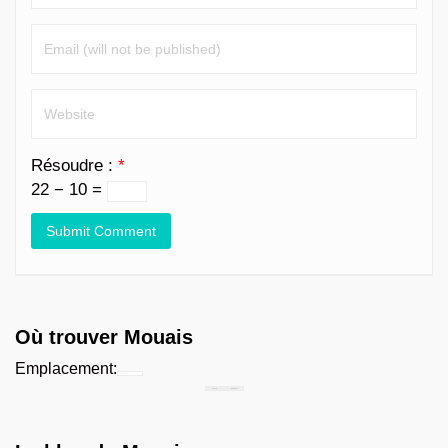
Résoudre :
*
22 − 10 =
Où trouver Mouais
Emplacement:
Chercher...