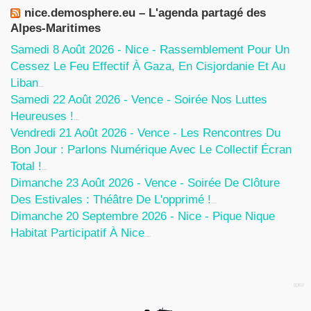
nice.demosphere.eu – L'agenda partagé des
Alpes-Maritimes
Samedi 8 Août 2026 - Nice - Rassemblement Pour Un
Cessez Le Feu Effectif À Gaza, En Cisjordanie Et Au
Liban
7 Août 2026
Samedi 22 Août 2026 - Vence - Soirée Nos Luttes
Heureuses !
5 Août 2026
Vendredi 21 Août 2026 - Vence - Les Rencontres Du
Bon Jour : Parlons Numérique Avec Le Collectif Écran
Total !
5 Août 2026
Dimanche 23 Août 2026 - Vence - Soirée De Clôture
Des Estivales : Théâtre De L'opprimé !
5 Août 2026
Dimanche 20 Septembre 2026 - Nice - Pique Nique
Habitat Participatif À Nice
24 Juillet 2026