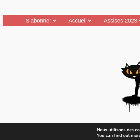
S’abonner
Accueil
Assises 2023
Mouais, le mensuel dubitatif…quoique est 
Nous utilisons des coo
Médias A
You can find out mor