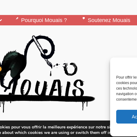
Pourquoi Mouais ?
Soutenez Mouais
Pour offrir 
cookies pour
ces technolo
navigation ou
consentement
Ac
édité par l’Association ARMA, Association Pour 
kies pour vous offrir la meilleure expérience sur notre site.
lternatifs – contact[at]mouais.org
e about which cookies we are using or switch them off in
settings
.