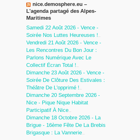
nice.demosphere.eu –
L'agenda partagé des Alpes-
Maritimes
Samedi 22 Août 2026 - Vence -
Soirée Nos Luttes Heureuses !
5 Août 2026
Vendredi 21 Août 2026 - Vence -
Les Rencontres Du Bon Jour :
Parlons Numérique Avec Le
Collectif Écran Total !
5 Août 2026
Dimanche 23 Août 2026 - Vence -
Soirée De Clôture Des Estivales :
Théâtre De L'opprimé !
5 Août 2026
Dimanche 20 Septembre 2026 -
Nice - Pique Nique Habitat
Participatif À Nice
24 Juillet 2026
Dimanche 18 Octobre 2026 - La
Brigue - 16ème Fête De La Brebis
Brigasque : La Vannerie
27 Juin 2026