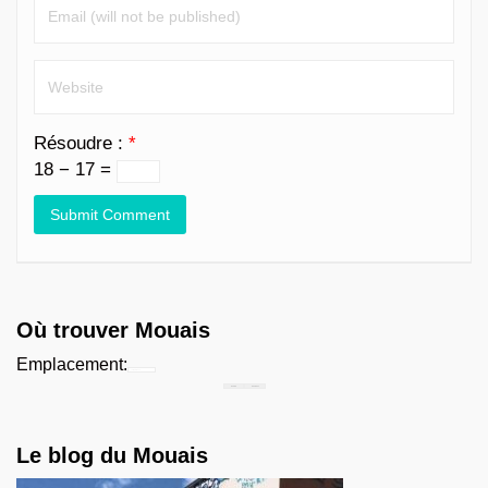
Résoudre :
*
18 − 17 =
Où trouver Mouais
Emplacement:
Chercher...
Le blog du Mouais