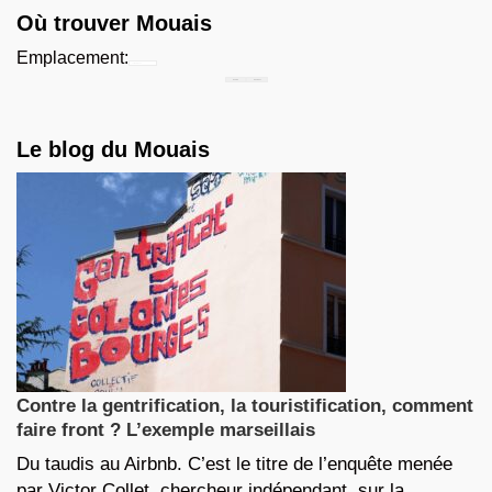
Où trouver Mouais
Emplacement:
Chercher...
Le blog du Mouais
Contre la gentrification, la touristification, comment
faire front ? L’exemple marseillais
Du taudis au Airbnb. C’est le titre de l’enquête menée
par Victor Collet, chercheur indépendant, sur la