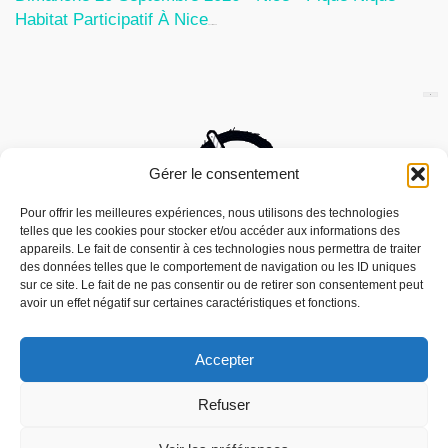
Habitat Participatif À Nice
24 Juillet 2026
Gérer le consentement
Pour offrir les meilleures expériences, nous utilisons des technologies
telles que les cookies pour stocker et/ou accéder aux informations des
appareils. Le fait de consentir à ces technologies nous permettra de traiter
des données telles que le comportement de navigation ou les ID uniques
sur ce site. Le fait de ne pas consentir ou de retirer son consentement peut
avoir un effet négatif sur certaines caractéristiques et fonctions.
Accepter
Nous utilisons des cookies pour vous offrir la meilleure
Refuser
expérience sur notre site.
Mouais, le mensuel dubitatif…quoique est
You can find out more about which cookies we are using or
édité par l’Association ARMA, Association
switch them off in
settings
.