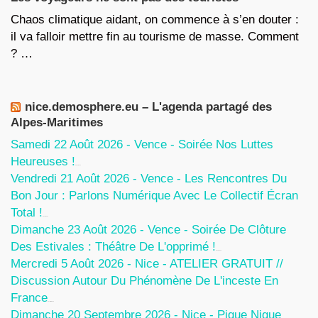
Chaos climatique aidant, on commence à s’en douter :
il va falloir mettre fin au tourisme de masse. Comment
? …
nice.demosphere.eu – L'agenda partagé des
Alpes-Maritimes
Samedi 22 Août 2026 - Vence - Soirée Nos Luttes
Heureuses !
5 Août 2026
Vendredi 21 Août 2026 - Vence - Les Rencontres Du
Bon Jour : Parlons Numérique Avec Le Collectif Écran
Total !
5 Août 2026
Dimanche 23 Août 2026 - Vence - Soirée De Clôture
Des Estivales : Théâtre De L'opprimé !
5 Août 2026
Mercredi 5 Août 2026 - Nice - ATELIER GRATUIT //
Discussion Autour Du Phénomène De L'inceste En
France
30 Juillet 2026
Dimanche 20 Septembre 2026 - Nice - Pique Nique