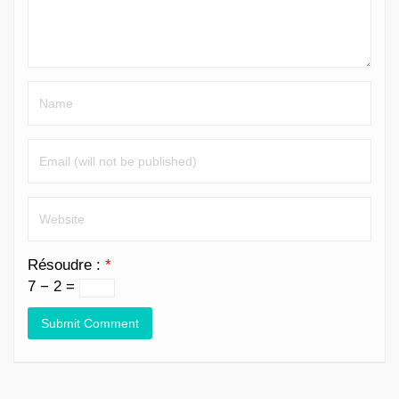
Résoudre :
*
7 − 2 =