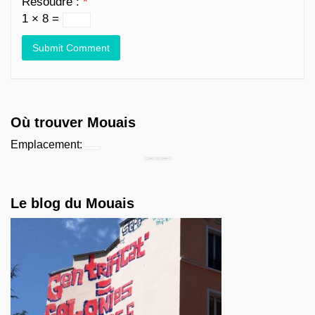
Résoudre :
*
1 × 8 =
Où trouver Mouais
Emplacement:
Chercher...
Le blog du Mouais