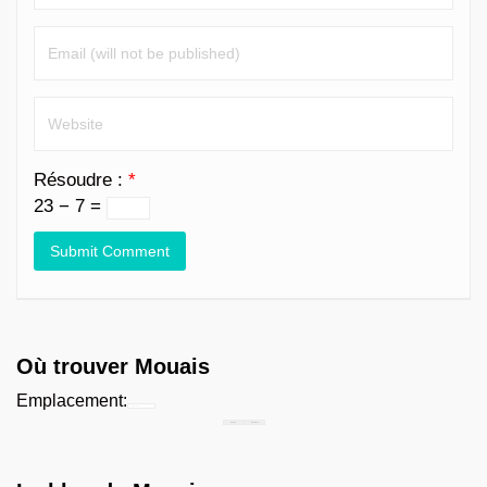
Résoudre :
*
23 − 7 =
Où trouver Mouais
Emplacement:
Chercher...