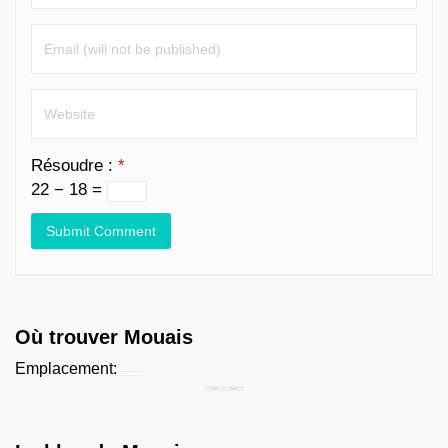
Résoudre :
*
22 − 18 =
Où trouver Mouais
Emplacement:
Chercher...