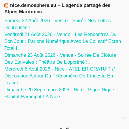
nice.demosphere.eu – L'agenda partagé des
Alpes-Maritimes
Samedi 22 Août 2026 - Vence - Soirée Nos Luttes
Heureuses !
5 Août 2026
Vendredi 21 Août 2026 - Vence - Les Rencontres Du
Bon Jour : Parlons Numérique Avec Le Collectif Écran
Total !
5 Août 2026
Dimanche 23 Août 2026 - Vence - Soirée De Clôture
Des Estivales : Théâtre De L'opprimé !
5 Août 2026
Mercredi 5 Août 2026 - Nice - ATELIER GRATUIT //
Discussion Autour Du Phénomène De L'inceste En
France
30 Juillet 2026
Dimanche 20 Septembre 2026 - Nice - Pique Nique
Habitat Participatif À Nice
24 Juillet 2026