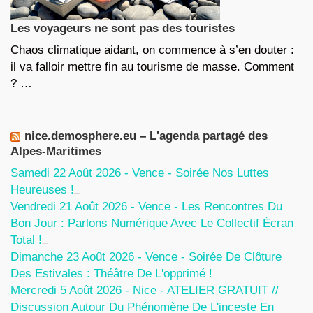
Les voyageurs ne sont pas des touristes
Chaos climatique aidant, on commence à s’en douter :
il va falloir mettre fin au tourisme de masse. Comment
? …
nice.demosphere.eu – L'agenda partagé des
Alpes-Maritimes
Samedi 22 Août 2026 - Vence - Soirée Nos Luttes
Heureuses !
5 Août 2026
Vendredi 21 Août 2026 - Vence - Les Rencontres Du
Bon Jour : Parlons Numérique Avec Le Collectif Écran
Total !
5 Août 2026
Dimanche 23 Août 2026 - Vence - Soirée De Clôture
Des Estivales : Théâtre De L'opprimé !
5 Août 2026
Mercredi 5 Août 2026 - Nice - ATELIER GRATUIT //
Discussion Autour Du Phénomène De L'inceste En