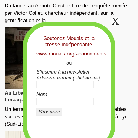
Du taudis au Airbnb. C’est le titre de l’enquête menée
par Victor Collet, chercheur indépendant, sur la
gentrification et la …
Soutenez Mouais et la
presse indépendante,
www.mouais.org/abonnements
ou
S'inscrire à la newsletter
Adresse e-mail (oblibatoire)
Au Liban, la convergence des luttes face à
Nom
l’occupation israélienne
Un ferrailleur, qui récupère les matériaux recyclables
sur les sites de frappes aériennes israéliennes, à Tyr
(Sud-Liban), le 13 mars …