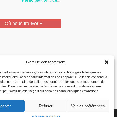
Participatif À Nice
24 Juillet 2026
Où nous trouver
Gérer le consentement
les meilleures expériences, nous utilisons des technologies telles que les
 stocker et/ou accéder aux informations des appareils. Le fait de consentir à
gies nous permettra de traiter des données telles que le comportement de
 les ID uniques sur ce site. Le fait de ne pas consentir ou de retirer son
 peut avoir un effet négatif sur certaines caractéristiques et fonctions.
cepter
Refuser
Voir les préférences
la Reconnaissance des
Politique de cookies