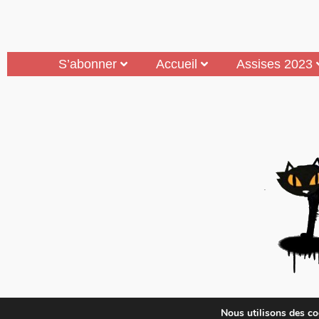
S’abonner
Accueil
Assises 2023
Mouais, le mensuel dubitatif…quoique est 
Nous utilisons des coo