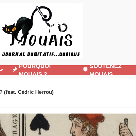
POURQUOI
SOUTENEZ
MOUAIS ?
MOUAIS
 ? (feat. Cédric Herrou)