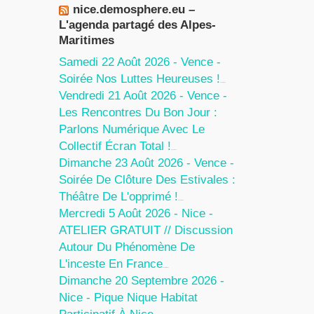
nice.demosphere.eu –
L'agenda partagé des Alpes-
Maritimes
Samedi 22 Août 2026 - Vence -
Soirée Nos Luttes Heureuses !
5 Août 2026
Vendredi 21 Août 2026 - Vence -
Les Rencontres Du Bon Jour :
Parlons Numérique Avec Le
Collectif Écran Total !
5 Août 2026
Dimanche 23 Août 2026 - Vence -
Soirée De Clôture Des Estivales :
Théâtre De L'opprimé !
5 Août 2026
Mercredi 5 Août 2026 - Nice -
ATELIER GRATUIT // Discussion
Autour Du Phénomène De
L'inceste En France
30 Juillet 2026
Dimanche 20 Septembre 2026 -
Nice - Pique Nique Habitat