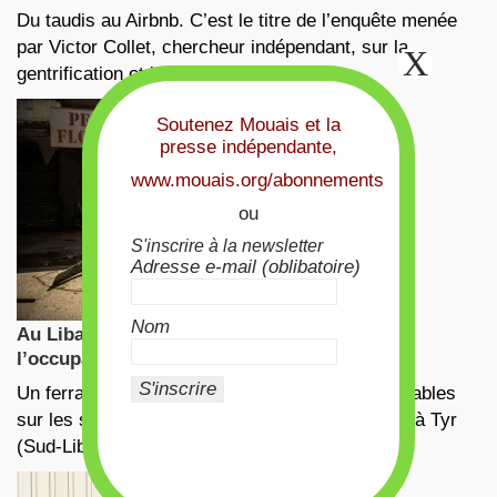
Du taudis au Airbnb. C’est le titre de l’enquête menée
par Victor Collet, chercheur indépendant, sur la
gentrification et la …
Soutenez Mouais et la
presse indépendante,
www.mouais.org/abonnements
ou
S'inscrire à la newsletter
Adresse e-mail (oblibatoire)
Nom
Au Liban, la convergence des luttes face à
l’occupation israélienne
Un ferrailleur, qui récupère les matériaux recyclables
sur les sites de frappes aériennes israéliennes, à Tyr
(Sud-Liban), le 13 mars …