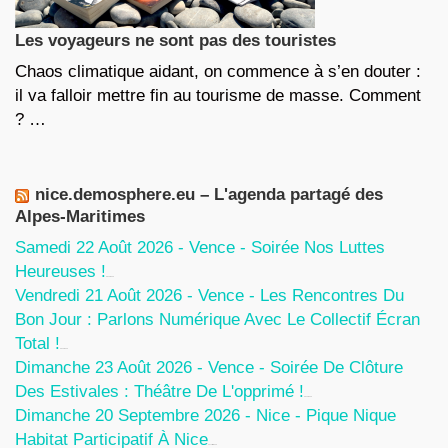
Les voyageurs ne sont pas des touristes
Chaos climatique aidant, on commence à s’en douter :
il va falloir mettre fin au tourisme de masse. Comment
? …
nice.demosphere.eu – L'agenda partagé des
Alpes-Maritimes
Samedi 22 Août 2026 - Vence - Soirée Nos Luttes
Heureuses !
5 Août 2026
Vendredi 21 Août 2026 - Vence - Les Rencontres Du
Bon Jour : Parlons Numérique Avec Le Collectif Écran
Total !
5 Août 2026
Dimanche 23 Août 2026 - Vence - Soirée De Clôture
Des Estivales : Théâtre De L'opprimé !
5 Août 2026
Dimanche 20 Septembre 2026 - Nice - Pique Nique
Habitat Participatif À Nice
24 Juillet 2026