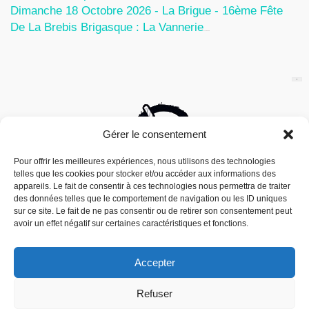
Dimanche 18 Octobre 2026 - La Brigue - 16ème Fête
De La Brebis Brigasque : La Vannerie
27 Juin 2026
Gérer le consentement
Pour offrir les meilleures expériences, nous utilisons des technologies
telles que les cookies pour stocker et/ou accéder aux informations des
appareils. Le fait de consentir à ces technologies nous permettra de traiter
des données telles que le comportement de navigation ou les ID uniques
sur ce site. Le fait de ne pas consentir ou de retirer son consentement peut
avoir un effet négatif sur certaines caractéristiques et fonctions.
Accepter
Nous utilisons des cookies pour vous offrir la meilleure
Refuser
expérience sur notre site.
Mouais, le mensuel dubitatif…quoique est
You can find out more about which cookies we are using or