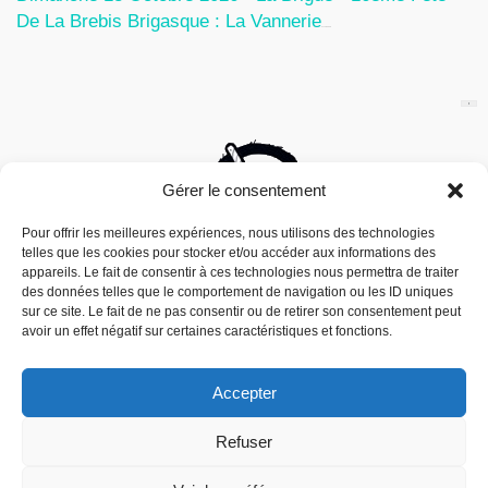
De La Brebis Brigasque : La Vannerie
27 Juin 2026
Gérer le consentement
Pour offrir les meilleures expériences, nous utilisons des technologies
telles que les cookies pour stocker et/ou accéder aux informations des
appareils. Le fait de consentir à ces technologies nous permettra de traiter
des données telles que le comportement de navigation ou les ID uniques
sur ce site. Le fait de ne pas consentir ou de retirer son consentement peut
avoir un effet négatif sur certaines caractéristiques et fonctions.
Accepter
Nous utilisons des cookies pour vous offrir la meilleure
Refuser
expérience sur notre site.
Mouais, le mensuel dubitatif…quoique est
You can find out more about which cookies we are using or
édité par l’Association ARMA, Association
switch them off in
settings
.