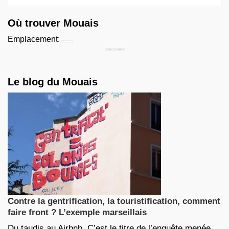
Où trouver Mouais
Emplacement:
Chercher...
Le blog du Mouais
Contre la gentrification, la touristification, comment
faire front ? L’exemple marseillais
Du taudis au Airbnb. C’est le titre de l’enquête menée