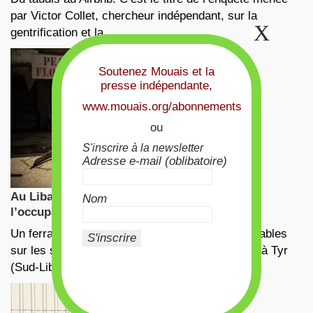
par Victor Collet, chercheur indépendant, sur la
gentrification et la …
Soutenez Mouais et la
presse indépendante,
www.mouais.org/abonnements
ou
S'inscrire à la newsletter
Adresse e-mail (oblibatoire)
Au Liban, la convergence des luttes face à
Nom
l’occupation israélienne
Un ferrailleur, qui récupère les matériaux recyclables
sur les sites de frappes aériennes israéliennes, à Tyr
(Sud-Liban), le 13 mars …