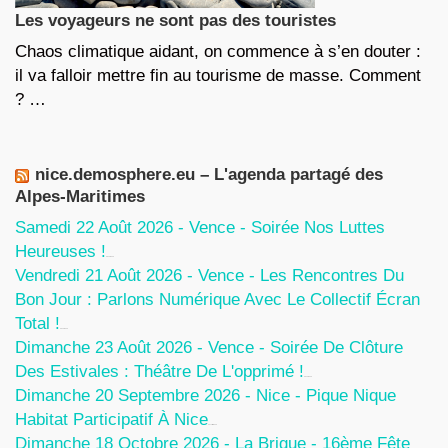
Les voyageurs ne sont pas des touristes
Chaos climatique aidant, on commence à s’en douter :
il va falloir mettre fin au tourisme de masse. Comment
? …
nice.demosphere.eu – L'agenda partagé des
Alpes-Maritimes
Samedi 22 Août 2026 - Vence - Soirée Nos Luttes
Heureuses !
5 Août 2026
Vendredi 21 Août 2026 - Vence - Les Rencontres Du
Bon Jour : Parlons Numérique Avec Le Collectif Écran
Total !
5 Août 2026
Dimanche 23 Août 2026 - Vence - Soirée De Clôture
Des Estivales : Théâtre De L'opprimé !
5 Août 2026
Dimanche 20 Septembre 2026 - Nice - Pique Nique
Habitat Participatif À Nice
24 Juillet 2026
Dimanche 18 Octobre 2026 - La Brigue - 16ème Fête