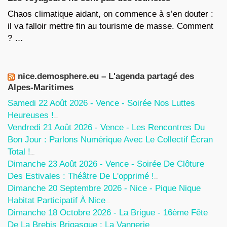
Chaos climatique aidant, on commence à s’en douter :
il va falloir mettre fin au tourisme de masse. Comment
? …
nice.demosphere.eu – L'agenda partagé des
Alpes-Maritimes
Samedi 22 Août 2026 - Vence - Soirée Nos Luttes
Heureuses !
5 Août 2026
Vendredi 21 Août 2026 - Vence - Les Rencontres Du
Bon Jour : Parlons Numérique Avec Le Collectif Écran
Total !
5 Août 2026
Dimanche 23 Août 2026 - Vence - Soirée De Clôture
Des Estivales : Théâtre De L'opprimé !
5 Août 2026
Dimanche 20 Septembre 2026 - Nice - Pique Nique
Habitat Participatif À Nice
24 Juillet 2026
Dimanche 18 Octobre 2026 - La Brigue - 16ème Fête
De La Brebis Brigasque : La Vannerie