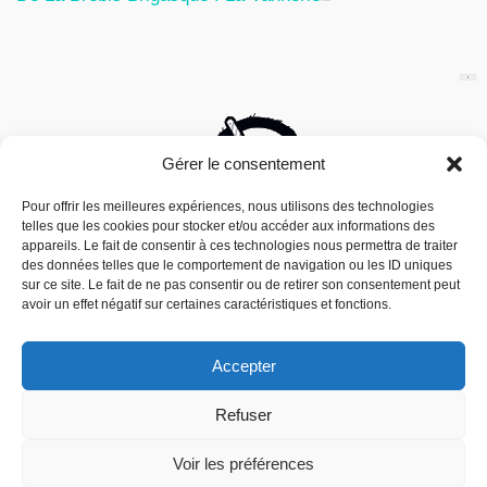
27 Juin 2026
Gérer le consentement
Pour offrir les meilleures expériences, nous utilisons des technologies
telles que les cookies pour stocker et/ou accéder aux informations des
appareils. Le fait de consentir à ces technologies nous permettra de traiter
des données telles que le comportement de navigation ou les ID uniques
sur ce site. Le fait de ne pas consentir ou de retirer son consentement peut
avoir un effet négatif sur certaines caractéristiques et fonctions.
Accepter
Nous utilisons des cookies pour vous offrir la meilleure
Refuser
expérience sur notre site.
Mouais, le mensuel dubitatif…quoique est
You can find out more about which cookies we are using or
édité par l’Association ARMA, Association
switch them off in
settings
.
Voir les préférences
Pour la Reconnaissance des Médias