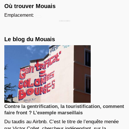
Où trouver Mouais
Emplacement:
Chercher...
Le blog du Mouais
Contre la gentrification, la touristification, comment
faire front ? L’exemple marseillais
Du taudis au Airbnb. C’est le titre de l’enquête menée
par Victor Collet, chercheur indépendant, sur la