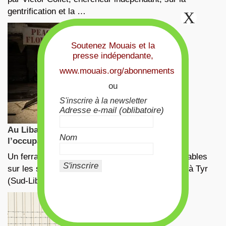
gentrification et la …
Soutenez Mouais et la
presse indépendante,
www.mouais.org/abonnements
ou
S'inscrire à la newsletter
Adresse e-mail (oblibatoire)
Au Liban, la convergence des luttes face à
Nom
l’occupation israélienne
Un ferrailleur, qui récupère les matériaux recyclables
sur les sites de frappes aériennes israéliennes, à Tyr
(Sud-Liban), le 13 mars …