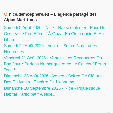
nice.demosphere.eu – L'agenda partagé des
Alpes-Maritimes
Samedi 8 Août 2026 - Nice - Rassemblement Pour Un
Cessez Le Feu Effectif À Gaza, En Cisjordanie Et Au
Liban
7 Août 2026
Samedi 22 Août 2026 - Vence - Soirée Nos Luttes
Heureuses !
5 Août 2026
Vendredi 21 Août 2026 - Vence - Les Rencontres Du
Bon Jour : Parlons Numérique Avec Le Collectif Écran
Total !
5 Août 2026
Dimanche 23 Août 2026 - Vence - Soirée De Clôture
Des Estivales : Théâtre De L'opprimé !
5 Août 2026
Dimanche 20 Septembre 2026 - Nice - Pique Nique
Habitat Participatif À Nice
24 Juillet 2026