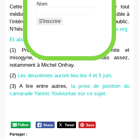
Nom
Cette tribune est ouverte à signature de tout
médias, de toute personne anarchiste ou sensible à
l’intérêt de cette pensée dans le débat public.
N’hésitez pas à nous écrire à
contact@mouais.org
Et abonnez-vous !
(1) Proudhon qui était aussi antisémite et
misogyne, on ne le rappellera jamais assez,
notamment à Michel Onfray.
(2)
Les deuxièmes auront lieu les 4 et 5 juin.
(3) A lire entre autres,
la prise de position du
camarade Yannis Youlountas sur ce sujet.
Partager :