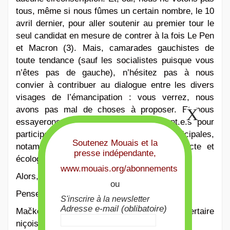
tous, même si nous fûmes un certain nombre, le 10
avril dernier, pour aller soutenir au premier tour le
seul candidat en mesure de contrer à la fois Le Pen
et Macron (3). Mais, camarades gauchistes de
toute tendance (sauf les socialistes puisque vous
n’êtes pas de gauche), n’hésitez pas à nous
convier à contribuer au dialogue entre les divers
visages de l’émancipation : vous verrez, nous
avons pas mal de choses à proposer. Et nous
essayerons d’être massivement présent.e.s pour
participer aux prochaines élections municipales,
Soutenez Mouais et la
notamment dans la partie démocratie directe et
presse indépendante,
écologie sociale.
www.mouais.org/abonnements
Alors, chiche ? On discute ?
ou
Pensez quand même à ramener de la bière…
S'inscrire à la newsletter
Adresse e-mail (oblibatoire)
Mačko et la rédac de
Mouais
, mensuel libertaire
niçois