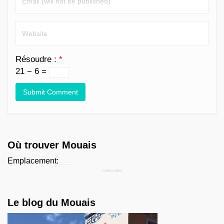
Résoudre :
*
21 − 6 =
Où trouver Mouais
Emplacement:
Chercher...
Le blog du Mouais