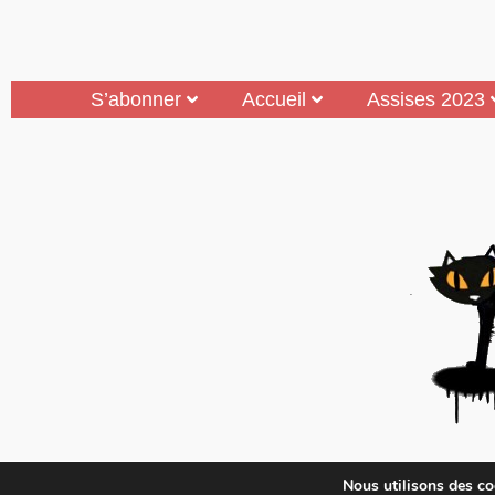
S’abonner
Accueil
Assises 2023
Mouais, le mensuel dubitatif…quoique est 
Nous utilisons des coo