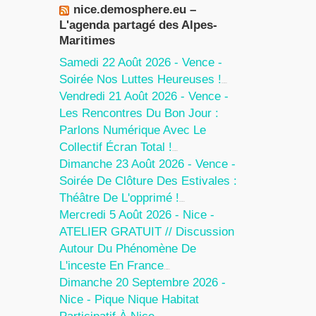
nice.demosphere.eu –
L'agenda partagé des Alpes-
Maritimes
Samedi 22 Août 2026 - Vence -
Soirée Nos Luttes Heureuses !
5 Août 2026
Vendredi 21 Août 2026 - Vence -
Les Rencontres Du Bon Jour :
Parlons Numérique Avec Le
Collectif Écran Total !
5 Août 2026
Dimanche 23 Août 2026 - Vence -
Soirée De Clôture Des Estivales :
Théâtre De L'opprimé !
5 Août 2026
Mercredi 5 Août 2026 - Nice -
ATELIER GRATUIT // Discussion
Autour Du Phénomène De
L'inceste En France
30 Juillet 2026
Dimanche 20 Septembre 2026 -
Nice - Pique Nique Habitat