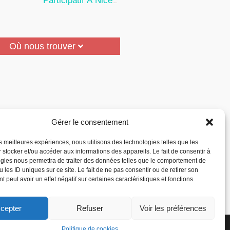
Participatif À Nice
24 Juillet 2026
Où nous trouver
Gérer le consentement
les meilleures expériences, nous utilisons des technologies telles que les
 stocker et/ou accéder aux informations des appareils. Le fait de consentir à
gies nous permettra de traiter des données telles que le comportement de
 les ID uniques sur ce site. Le fait de ne pas consentir ou de retirer son
 peut avoir un effet négatif sur certaines caractéristiques et fonctions.
cepter
Refuser
Voir les préférences
la Reconnaissance des
Politique de cookies