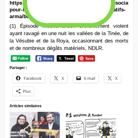
https://www.helloasso.com/associations/association
pour-la-reconnaissance-des-medias-alternatifs-
arma/boutiques/abonnement-a-mouais
(1) Épisode méditerranéen extrêmement violent
ayant ravagé en une nuit les vallées de la Tinée, de
la Vésubie et de la Roya, occasionnant des morts
et de nombreux dégâts matériels, NDLR.
Partager :
Facebook
X
E-mail
X
Plus
Articles similaires