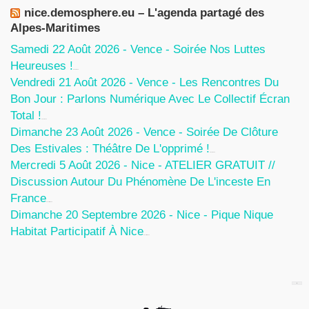
nice.demosphere.eu – L'agenda partagé des
Alpes-Maritimes
Samedi 22 Août 2026 - Vence - Soirée Nos Luttes
Heureuses !
5 Août 2026
Vendredi 21 Août 2026 - Vence - Les Rencontres Du
Bon Jour : Parlons Numérique Avec Le Collectif Écran
Total !
5 Août 2026
Dimanche 23 Août 2026 - Vence - Soirée De Clôture
Des Estivales : Théâtre De L'opprimé !
5 Août 2026
Mercredi 5 Août 2026 - Nice - ATELIER GRATUIT //
Discussion Autour Du Phénomène De L'inceste En
France
30 Juillet 2026
Dimanche 20 Septembre 2026 - Nice - Pique Nique
Habitat Participatif À Nice
24 Juillet 2026