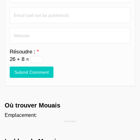
Résoudre :
*
26 + 8 =
Où trouver Mouais
Emplacement:
Chercher...