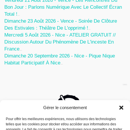
Vendredi 21 Août 2026 - Vence - Les Rencontres Du
Bon Jour : Parlons Numérique Avec Le Collectif Écran
Total !
5 Août 2026
Dimanche 23 Août 2026 - Vence - Soirée De Clôture
Des Estivales : Théâtre De L'opprimé !
5 Août 2026
Mercredi 5 Août 2026 - Nice - ATELIER GRATUIT //
Discussion Autour Du Phénomène De L'inceste En
France
30 Juillet 2026
Dimanche 20 Septembre 2026 - Nice - Pique Nique
Habitat Participatif À Nice
24 Juillet 2026
Gérer le consentement
Pour offrir les meilleures expériences, nous utilisons des technologies
telles que les cookies pour stocker et/ou accéder aux informations des
appareils. Le fait de consentir à ces technologies nous permettra de traiter