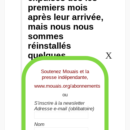
premiers mois
après leur arrivée,
mais nous nous
sommes
réinstallés
quelques
centaines de
Soutenez Mouais et la
mètres plus loin
presse indépendante,
et avons refusé
www.mouais.org/abonnements
de bouger.
ou
Maintenant, nous
S'inscrire à la newsletter
Adresse e-mail (oblibatoire)
ne vivons qu’à
quelques mètres
Nom