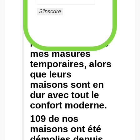
de leurs maisons.
Ils nous coupent
l’eau et
l’électricité et
nous vivons dans
mes masures
temporaires, alors
que leurs
maisons sont en
dur avec tout le
confort moderne.
109 de nos
maisons ont été
démolies depuis