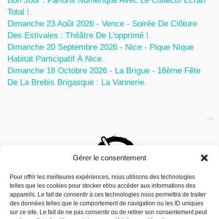
Bon Jour : Parlons Numérique Avec Le Collectif Écran
Total !
5 Août 2026
Dimanche 23 Août 2026 - Vence - Soirée De Clôture
Des Estivales : Théâtre De L'opprimé !
5 Août 2026
Dimanche 20 Septembre 2026 - Nice - Pique Nique
Habitat Participatif À Nice
24 Juillet 2026
Dimanche 18 Octobre 2026 - La Brigue - 16ème Fête
De La Brebis Brigasque : La Vannerie
27 Juin 2026
Gérer le consentement
Pour offrir les meilleures expériences, nous utilisons des technologies
telles que les cookies pour stocker et/ou accéder aux informations des
appareils. Le fait de consentir à ces technologies nous permettra de traiter
des données telles que le comportement de navigation ou les ID uniques
sur ce site. Le fait de ne pas consentir ou de retirer son consentement peut