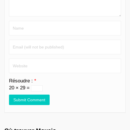
Résoudre :
*
20 × 29 =