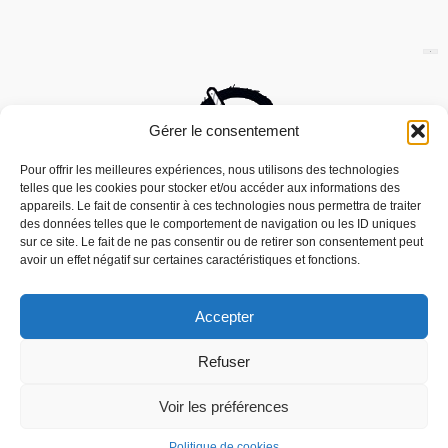
Gérer le consentement
Pour offrir les meilleures expériences, nous utilisons des technologies
telles que les cookies pour stocker et/ou accéder aux informations des
appareils. Le fait de consentir à ces technologies nous permettra de traiter
des données telles que le comportement de navigation ou les ID uniques
sur ce site. Le fait de ne pas consentir ou de retirer son consentement peut
avoir un effet négatif sur certaines caractéristiques et fonctions.
Accepter
Nous utilisons des cookies pour vous offrir la meilleure
Refuser
expérience sur notre site.
Mouais, le mensuel dubitatif…quoique est
You can find out more about which cookies we are using or
édité par l’Association ARMA, Association
switch them off in
settings
.
Voir les préférences
Pour la Reconnaissance des Médias
Alternatifs – contact[at]mouais.org
Accepter
Politique de cookies