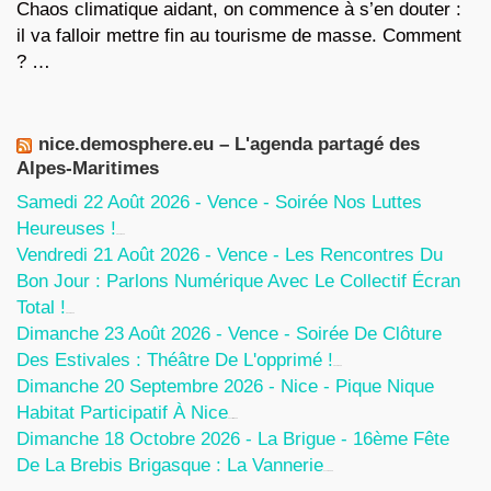
Chaos climatique aidant, on commence à s’en douter :
il va falloir mettre fin au tourisme de masse. Comment
? …
nice.demosphere.eu – L'agenda partagé des
Alpes-Maritimes
Samedi 22 Août 2026 - Vence - Soirée Nos Luttes
Heureuses !
5 Août 2026
Vendredi 21 Août 2026 - Vence - Les Rencontres Du
Bon Jour : Parlons Numérique Avec Le Collectif Écran
Total !
5 Août 2026
Dimanche 23 Août 2026 - Vence - Soirée De Clôture
Des Estivales : Théâtre De L'opprimé !
5 Août 2026
Dimanche 20 Septembre 2026 - Nice - Pique Nique
Habitat Participatif À Nice
24 Juillet 2026
Dimanche 18 Octobre 2026 - La Brigue - 16ème Fête
De La Brebis Brigasque : La Vannerie
27 Juin 2026