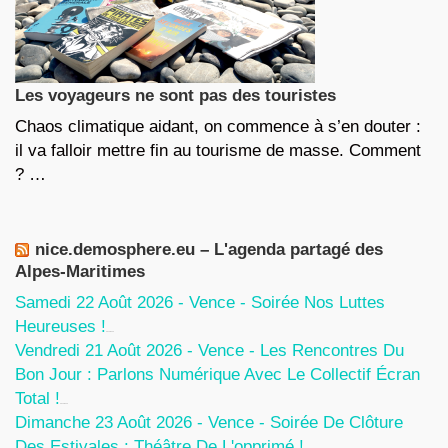
Les voyageurs ne sont pas des touristes
Chaos climatique aidant, on commence à s’en douter :
il va falloir mettre fin au tourisme de masse. Comment
? …
nice.demosphere.eu – L'agenda partagé des
Alpes-Maritimes
Samedi 22 Août 2026 - Vence - Soirée Nos Luttes
Heureuses !
5 Août 2026
Vendredi 21 Août 2026 - Vence - Les Rencontres Du
Bon Jour : Parlons Numérique Avec Le Collectif Écran
Total !
5 Août 2026
Dimanche 23 Août 2026 - Vence - Soirée De Clôture
Des Estivales : Théâtre De L'opprimé !