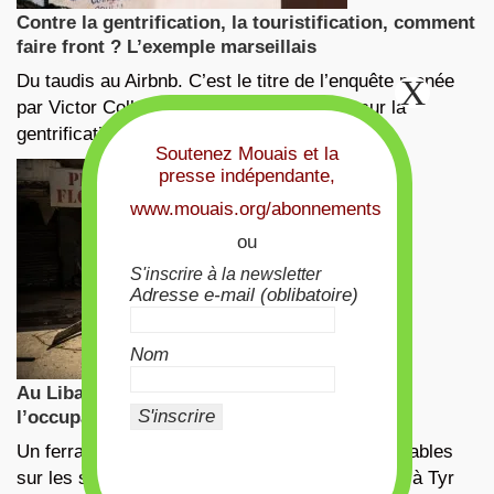
Contre la gentrification, la touristification, comment
faire front ? L’exemple marseillais
Du taudis au Airbnb. C’est le titre de l’enquête menée
par Victor Collet, chercheur indépendant, sur la
gentrification et la …
Soutenez Mouais et la
presse indépendante,
www.mouais.org/abonnements
ou
S'inscrire à la newsletter
Adresse e-mail (oblibatoire)
Nom
Au Liban, la convergence des luttes face à
l’occupation israélienne
Un ferrailleur, qui récupère les matériaux recyclables
sur les sites de frappes aériennes israéliennes, à Tyr