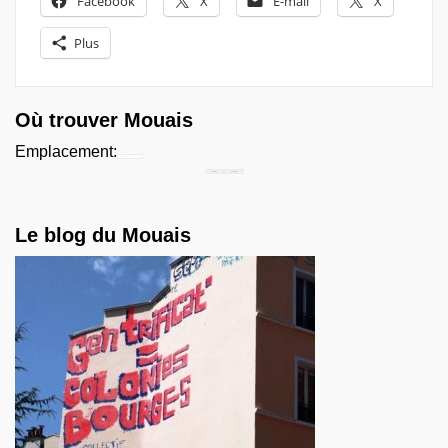
Facebook
X
E-mail
X
Plus
Où trouver Mouais
Emplacement:
Chercher...
Le blog du Mouais