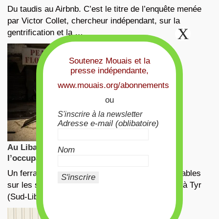
Du taudis au Airbnb. C’est le titre de l’enquête menée
par Victor Collet, chercheur indépendant, sur la
gentrification et la …
Soutenez Mouais et la
presse indépendante,
www.mouais.org/abonnements
ou
S'inscrire à la newsletter
Adresse e-mail (oblibatoire)
Au Liban, la convergence des luttes face à
Nom
l’occupation israélienne
Un ferrailleur, qui récupère les matériaux recyclables
sur les sites de frappes aériennes israéliennes, à Tyr
(Sud-Liban), le 13 mars …