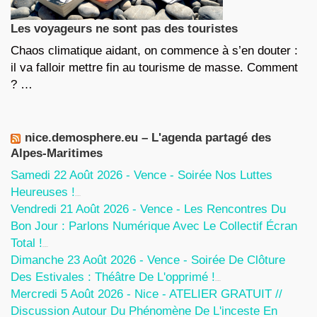
Les voyageurs ne sont pas des touristes
Chaos climatique aidant, on commence à s’en douter :
il va falloir mettre fin au tourisme de masse. Comment
? …
nice.demosphere.eu – L'agenda partagé des
Alpes-Maritimes
Samedi 22 Août 2026 - Vence - Soirée Nos Luttes
Heureuses !
5 Août 2026
Vendredi 21 Août 2026 - Vence - Les Rencontres Du
Bon Jour : Parlons Numérique Avec Le Collectif Écran
Total !
5 Août 2026
Dimanche 23 Août 2026 - Vence - Soirée De Clôture
Des Estivales : Théâtre De L'opprimé !
5 Août 2026
Mercredi 5 Août 2026 - Nice - ATELIER GRATUIT //
Discussion Autour Du Phénomène De L'inceste En