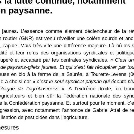
is la lutte continue, notamment
on paysanne.
jaunes. L’essence comme élément déclencheur de la rév
n routier (GNR) est venu réveiller une colère sourde et anc
rapide. Mais très vite une différence majeure. Là où les G
alité et leur refus des organisations syndicales et politiqu
upéré et accaparé par les centrales syndicales.
« C’est un
 paysans-gilets jaunes. Et qui s’est fait récupérer par tou
euse en bio à la ferme de la Sauréa, à Tourette-Levens (06
e a choisi car
« c’est le seul syndicat paysan qui écoute pl
éloigné de l’agrobusiness »
. A l’extrême droite, on trou
agriculteurs et bien sûr la Fédération nationale des synd
e la Confédération paysanne. Et surtout pour le moment, c’e
ression, avec notamment l’annonce de Gabriel Attal de re
ilisation de pesticides dans l’agriculture.
mesures