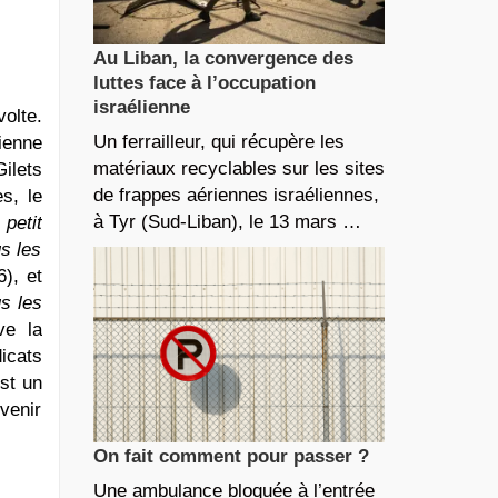
Au Liban, la convergence des
luttes face à l’occupation
israélienne
olte.
Un ferrailleur, qui récupère les
ienne
matériaux recyclables sur les sites
ilets
de frappes aériennes israéliennes,
es, le
à Tyr (Sud-Liban), le 13 mars …
 petit
s les
), et
us les
ve la
icats
st un
venir
On fait comment pour passer ?
Une ambulance bloquée à l’entrée