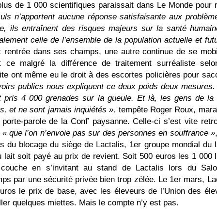
plus de 1 000 scientifiques paraissait dans Le Monde pour r
uls n’apportent aucune réponse satisfaisante aux problèm
ire, ils entraînent des risques majeurs sur la santé humain
alement celle de l’ensemble de la population actuelle et fut
 rentrée dans ses champs, une autre continue de se mobil
ce malgré la différence de traitement surréaliste selo
ite ont même eu le droit à des escortes policières pour sac
uvoirs publics nous expliquent ce deux poids deux mesures.
nt pris 4 000 grenades sur la gueule. Et là, les gens de la
s, et ne sont jamais inquiétés »,
tempête Roger Roux, mara
porte-parole de la Conf’ paysanne. Celle-ci s’est vite retr
,
« que l’on n’envoie pas sur des personnes en souffrance »
 du blocage du siège de Lactalis, 1er groupe mondial du la
lait soit payé au prix de revient. Soit 500 euros les 1 000 l
 couche en s’invitant au stand de Lactalis lors du Sal
ps par une sécurité privée bien trop zélée. Le 1er mars, La
uros le prix de base, avec les éleveurs de l’Union des éle
iller quelques miettes. Mais le compte n’y est pas.