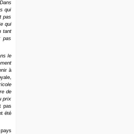
 Dans
s qui
t pas
Ce qui
 tant
t pas
ans le
lement
nir à
oyale,
ricole
ire de
 prix
t pas
t été
 pays