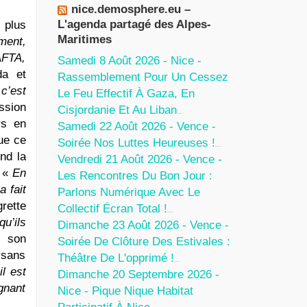
nice.demosphere.eu –
L'agenda partagé des Alpes-
 plus
Maritimes
ment,
TAFTA,
Samedi 8 Août 2026 - Nice -
da et
Rassemblement Pour Un Cessez
c’est
Le Feu Effectif À Gaza, En
ssion
Cisjordanie Et Au Liban
7 Août 2026
rs en
Samedi 22 Août 2026 - Vence -
ue ce
Soirée Nos Luttes Heureuses !
5 Août 2026
nd la
Vendredi 21 Août 2026 - Vence -
. «
En
Les Rencontres Du Bon Jour :
a fait
Parlons Numérique Avec Le
grette
Collectif Écran Total !
5 Août 2026
u’ils
Dimanche 23 Août 2026 - Vence -
s son
Soirée De Clôture Des Estivales :
ysans
Théâtre De L'opprimé !
5 Août 2026
l est
Dimanche 20 Septembre 2026 -
gnant
Nice - Pique Nique Habitat