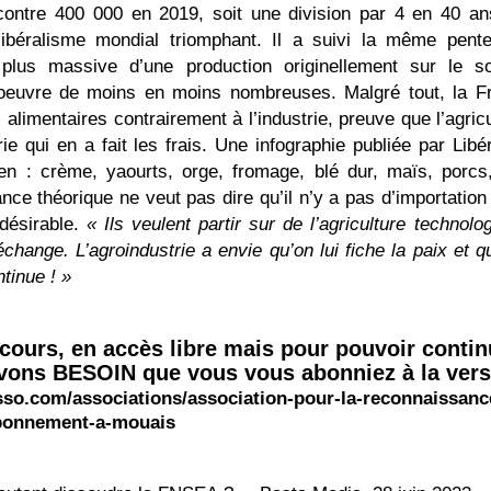
 contre 400 000 en 2019, soit une division par 4 en 40 an
ibéralisme mondial triomphant. Il a suivi la même pent
n plus massive d’une production originellement sur le so
’oeuvre de moins en moins nombreuses. Malgré tout, la F
limentaires contrairement à l’industrie, preuve que l’agricu
e qui en a fait les frais. Une infographie publiée par Libér
en : crème, yaourts, orge, fromage, blé dur, maïs, porcs,
sance théorique ne veut pas dire qu’il n’y a pas d’importatio
 désirable.
« Ils veulent partir sur de l’agriculture technolo
ange. L’agroindustrie a envie qu’on lui fiche la paix et q
tinue ! »
 cours, en accès libre mais pour pouvoir contin
 avons BESOIN que vous vous abonniez à la ver
sso.com/associations/association-pour-la-reconnaissanc
abonnement-a-mouais