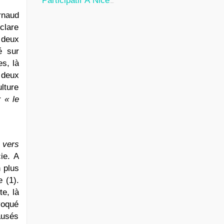
Participatif À Nice
24 Juillet 2026
rnaud
clare
 deux
é sur
s, là
 deux
lture
ur
« le
 vers
ie. A
 plus
 (1).
te, là
voqué
ausés