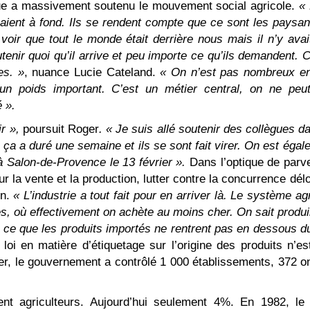
lique a massivement soutenu le mouvement social agricole.
«
aient à fond. Ils se rendent compte que ce sont les paysan
voir que tout le monde était derrière nous mais il n’y avai
tenir quoi qu’il arrive et peu importe ce qu’ils demandent. 
es. »
, nuance Lucie Cateland.
« On n’est pas nombreux en
 poids important. C’est un métier central, on ne peu
 ».
ir »,
poursuit Roger
. « Je suis allé soutenir des collègues d
 ça a duré une semaine et ils se sont fait virer. On est éga
à Salon-de-Provence le 13 février ».
Dans l’optique de parve
r la vente et la production, lutter contre la concurrence dél
on.
« L’industrie a tout fait pour en arriver là. Le système ag
ies, où effectivement on achète au moins cher. On sait produ
ce que les produits importés ne rentrent pas en dessous du
loi en matière d’étiquetage sur l’origine des produits n’es
r, le gouvernement a contrôlé 1 000 établissements, 372 on
nt agriculteurs. Aujourd’hui seulement 4%. En 1982, le