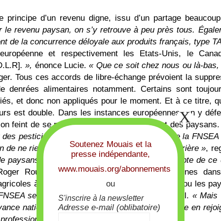
e principe d’un revenu digne, issu d’un partage beaucoup
r le revenu paysan, on s’y retrouve à peu près tous. Égale
ont de la concurrence déloyale aux produits français, type 
 européenne et respectivement les Etats-Unis, le Cana
D.L.R]
. »,
énonce Lucie.
« Que ce soit chez nous ou là-bas, 
ger.
Tous ces accords de libre-échange prévoient la suppre
 de denrées alimentaires notamment. Certains sont toujou
fiés, et donc non appliqués pour le moment. Et à ce titre, q
urs est double. Dans les instances européennes, on y défe
 on feint de se préoccuper des agriculteurs et des paysans
ser des pesticides interdits en France. C’est ce que la FNSEA 
Soutenez Mouais et la
on de ne rien avoir gagné, de repartir dix ans en arrière »
, re
presse indépendante,
e paysans sont à la FNSEA sans se rendre compte de ce q
www.mouais.org/abonnements
, Roger Roux voit arriver un mouvement de jeunes dan
 agricoles à vendre sont priorisés pour les jeunes ou les pa
ou
 FNSEA seraient prêt à nous rejoindre »
, ajoute-t-il.
« Mais i
S'inscrire à la newsletter
vance nationale avec la montée de l’extrême droite en rejoi
Adresse e-mail (oblibatoire)
 professionnelles en janvier prochain ».