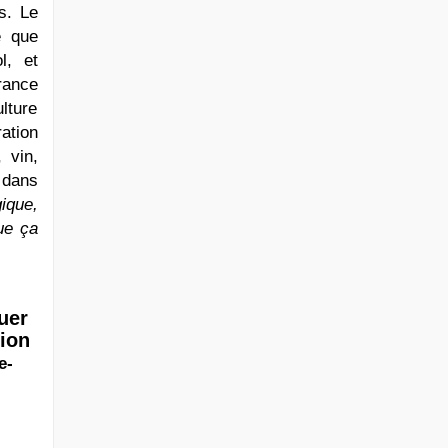
s. Le
e que
l, et
rance
lture
ation
 vin,
n dans
gique,
ue ça
uer
sion
e-