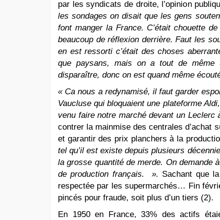
par les syndicats de droite, l’opinion pub
les sondages on disait que les gens souten
font manger la France. C’était chouette de 
beaucoup de réflexion derrière. Faut les sou
en est ressorti c’était des choses aberrant
que paysans, mais on a tout de même un
disparaître, donc on est quand même écouté
« Ca nous a redynamisé, il faut garder espo
Vaucluse qui bloquaient une plateforme Aldi,
venu faire notre marché devant un Leclerc 
contrer la mainmise des centrales d’achat su
et garantir des prix planchers à la producti
tel qu’il est existe depuis plusieurs décenn
la grosse quantité de merde. On demande à 
de production français. ».
Sachant que la 
respectée par les supermarchés… Fin févrie
pincés pour fraude, soit plus d’un tiers (2).
En 1950 en France, 33% des actifs étaie