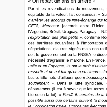
« On repart dix ans en arrière »
Parmi les revendications du mouvement, l
équitable de la valeur, fait consensus.
« Su
d’arrêter les accords de libre-échange qui f
CETA, Mercosur
[accords entre l’Union
l’Argentine, Brésil, Uruguay, Paraguay – N.
l’exploitation des plus petits
», confirme Ro
des barrières douanières à l’importation
négociations, d’autres signés mais non rati
soit le gouvernement ou la FNSEA le disco
nécessité d’agrandir le marché. En France,
Italie et en Espagne, ils ont le droit d’utili
ressortir et ce qui fait qu’on a eu l’impressi
Lucie. Elle note d’ailleurs que
« beaucoup d
soutiennent »
. Dans la lutte syndicale
département (il est à savoir que les terres
bio selon la loi).
« Paraît-il, certains de la
possible aussi que certains suivent la mou
la Coordination rurale. Prochaines élections