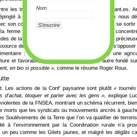
Nom
re les travailleur.ses de la terre, et les exploitant.es. A
épinglé à 187 000 euros l’an passé. Roger Roux nous dé
ec son compagnon, dit elle parvenir aujourd’hui à se sortir
 la ferme sans. Mais à la ferme de la Sauréa, concentr
 aides de la Politique agricole commune (PAC) sont précieuse
essource de la PAC. Dans ce mouvement, on voit s’opposer
imentaire : un modèle productiviste fondé sur une agricu
lture et favorable aux mégabassines, et un autre fondé s
lent, en bio si possible »
, comme le résume Roger Roux.
utte
nt. Les actions de la Conf’ paysanne sont plutôt
« tournés
es d’achat, bloquer et parler avec les gens »
, explique Luc
violentes de la FNSEA, montrant un schéma récurrent, bien
 morts que les syndicats ou mouvements ancrés à gauche
s Soulèvements de la Terre que l’on va qualifier de terroris
dié à l’environnement par la Coordination rurale n’a pro
s un peu comme les Gilets jaunes, et malgré les dégâts c